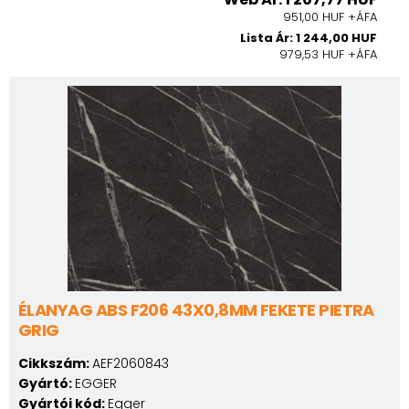
951,00 HUF +ÁFA
Lista Ár: 1 244,00 HUF
979,53 HUF +ÁFA
ÉLANYAG ABS F206 43X0,8MM FEKETE PIETRA
GRIG
Cikkszám:
AEF2060843
Gyártó:
EGGER
Gyártói kód:
Egger