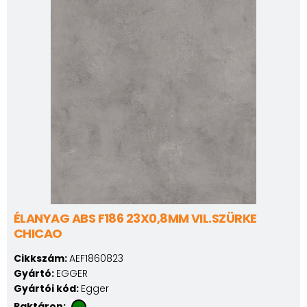
ÉLANYAG ABS F186 23X0,8MM VIL.SZÜRKE
CHICAO
Cikkszám:
AEF1860823
Gyártó:
EGGER
Gyártói kód:
Egger
Raktáron: