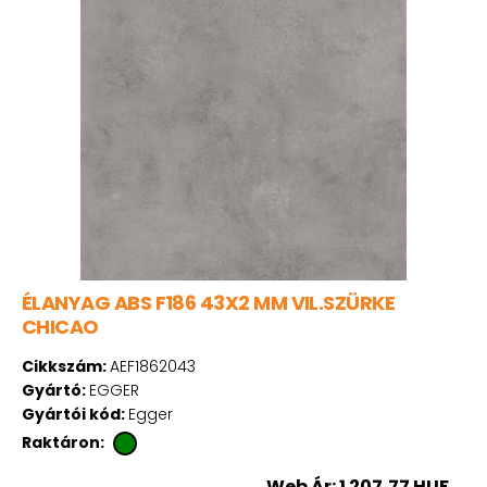
ÉLANYAG ABS F186 43X2 MM VIL.SZÜRKE
CHICAO
Cikkszám:
AEF1862043
Gyártó:
EGGER
Gyártói kód:
Egger
Raktáron:
Web Ár: 1 207,77 HUF