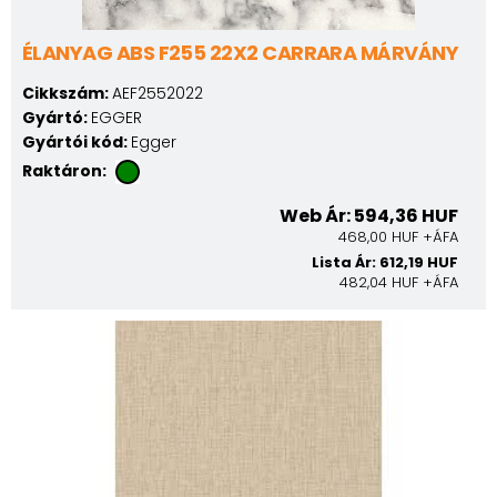
ÉLANYAG ABS F255 22X2 CARRARA MÁRVÁNY
Cikkszám:
AEF2552022
Gyártó:
EGGER
Gyártói kód:
Egger
Raktáron:
Web Ár: 594,36 HUF
468,00 HUF +ÁFA
Lista Ár: 612,19 HUF
482,04 HUF +ÁFA