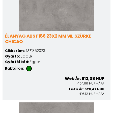
ÉLANYAG ABS F186 23X2 MM VIL.SZÜRKE
CHICAO
Cikkszám:
AEF1862023
Gyártó:
EGGER
Gyártói kód:
Egger
Raktáron:
Web Ár: 513,08 HUF
404,00 HUF +ÁFA
Lista Ár: 528,47 HUF
416,12 HUF +ÁFA