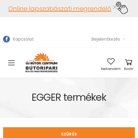
Online lapszabászati megrendelő
Kapcsolat
Bejelentkezés
Toggle mobile menu
Kedvenceim
Kosár
EGGER termékek
SZŰRÉS