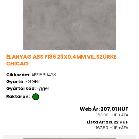
ÉLANYAG ABS F186 23X0,4MM VIL.SZÜRKE
CHICAO
Cikkszám:
AEF1860423
Gyártó:
EGGER
Gyártói kód:
Egger
Raktáron:
Web Ár: 207,01 HUF
163,00 HUF +ÁFA
Lista Ár: 213,22 HUF
167,89 HUF +ÁFA