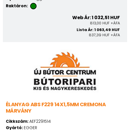
Raktáron:
Web Ár: 1 032,51 HUF
813,00 HUF +ÁFA
Lista Ár: 1 063,49 HUF
837,39 HUF +ÁFA
ÉLANYAG ABS F229 14X1,5MM CREMONA
MÁRVÁNY
Cikkszám:
AEF2291514
Gyártó:
EGGER