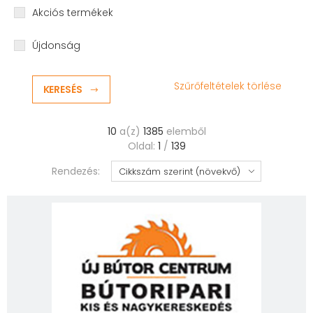
Akciós termékek
Újdonság
Szűrőfeltételek törlése
KERESÉS
10
a(z)
1385
elemből
Oldal:
1
/
139
Rendezés: