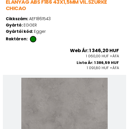
ÉLANYAG ABS F186 43X1,5MM VIL.SZÜRKE
CHICAO
Cikkszám:
AEF1861543
Gyártó:
EGGER
Gyártói kód:
Egger
Raktáron:
Web Ár: 1 346,20 HUF
1 060,00 HUF +ÁFA
Lista Ár: 1 386,59 HUF
1 091,80 HUF +ÁFA