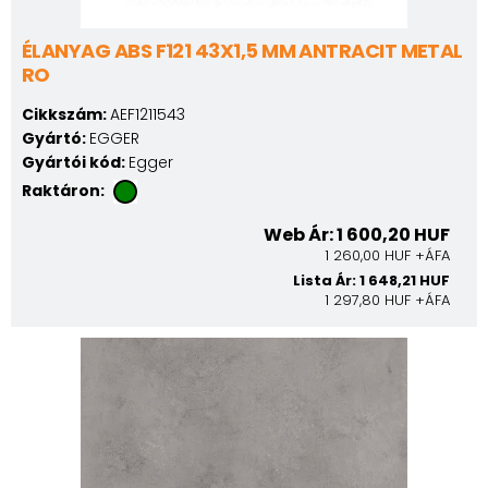
ÉLANYAG ABS F121 43X1,5 MM ANTRACIT METAL
RO
Cikkszám:
AEF1211543
Gyártó:
EGGER
Gyártói kód:
Egger
Raktáron:
Web Ár: 1 600,20 HUF
1 260,00 HUF +ÁFA
Lista Ár: 1 648,21 HUF
1 297,80 HUF +ÁFA