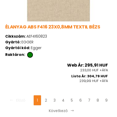
ÉLANYAG ABS F416 23X0,8MM TEXTIL BÉZS
Cikkszám:
AEF4160823
Gyártó:
EGGER
Gyártói kód:
Egger
Raktáron:
Web Ár: 295,91 HUF
233,00 HUF +ÁFA
Lista Ár: 304,79 HUF
239,99 HUF +ÁFA
Előző
1
2
3
4
5
6
7
8
9
Következő