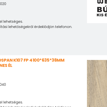
6020
l lehetséges.
lítási lehetőségekről érdeklődjön telefonon.
SPAN K107 FP 4100*635*38MM
NES ÉL
8
7040
l lehetséges.