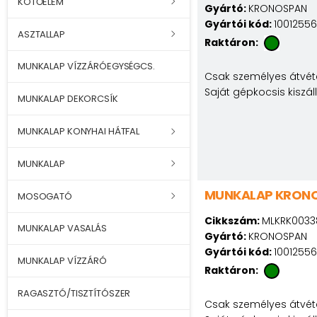
KÖTŐELEM
Gyártó:
KRONOSPAN
Gyártói kód:
10012556
ASZTALLAP
Raktáron:
MUNKALAP VÍZZÁRÓEGYSÉGCS.
Csak személyes átvéte
Saját gépkocsis kiszál
MUNKALAP DEKORCSÍK
MUNKALAP KONYHAI HÁTFAL
MUNKALAP
MUNKALAP KRONO
MOSOGATÓ
Cikkszám:
MLKRK0033
MUNKALAP VASALÁS
Gyártó:
KRONOSPAN
Gyártói kód:
10012556
MUNKALAP VÍZZÁRÓ
Raktáron:
RAGASZTÓ/TISZTÍTÓSZER
Csak személyes átvéte