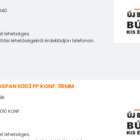
140
l lehetséges.
lítási lehetőségekről érdeklődjön telefonon.
SPAN K003 FP KONF. 38MM
8K
010 KONF.
l lehetséges.