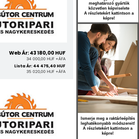
meghatározó gyártók
közvetlen képviselete
A részletekért kattintson a
képre!
Web Ár: 43 180,00 HUF
34 000,00 HUF +ÁFA
Lista Ár: 44 475,40 HUF
35 020,00 HUF +ÁFA
Ismerje meg a raktárleépítés
leghatékonyabb módszereit!
A részletekért kattintson a
képre!