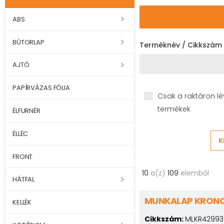
ABS
BÚTORLAP
Terméknév / Cikkszám
AJTÓ
PAPÍRVÁZAS FÓLIA
Csak a raktáron lé
termékek
ÉLFURNÉR
ÉLLÉC
K
FRONT
10
a(z)
109
elemből
HÁTFAL
MUNKALAP KRONO
KELLÉK
Cikkszám:
MLKR42993