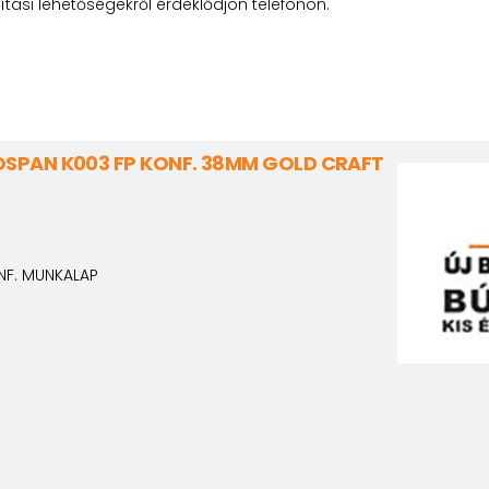
lítási lehetőségekről érdeklődjön telefonon.
SPAN K003 FP KONF. 38MM GOLD CRAFT
NF. MUNKALAP