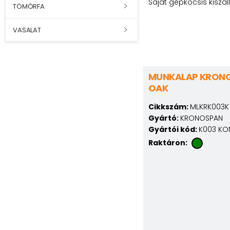
Saját gépkocsis kiszál
TÖMÖRFA
VASALAT
MUNKALAP KRONO
OAK
Cikkszám:
MLKRK003K
Gyártó:
KRONOSPAN
Gyártói kód:
K003 KO
Raktáron: