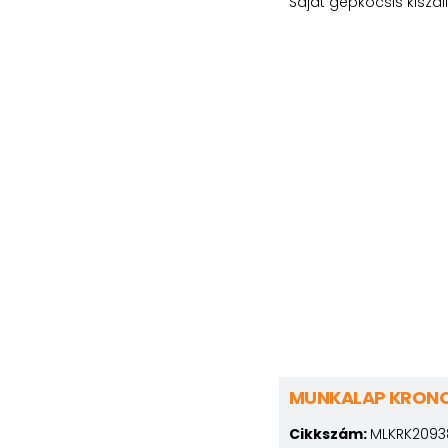
Saját gépkocsis kiszál
MUNKALAP KRONO
Cikkszám:
MLKRK2093