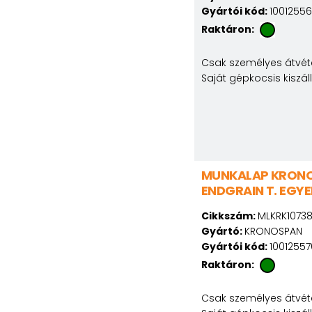
Gyártói kód:
1001255
Raktáron:
Csak személyes átvéte
Saját gépkocsis kiszál
MUNKALAP KRONO
ENDGRAIN T. EGYE
Cikkszám:
MLKRK1073
Gyártó:
KRONOSPAN
Gyártói kód:
1001255
Raktáron:
Csak személyes átvéte