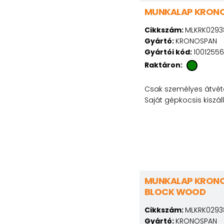
MUNKALAP KRONO
Cikkszám:
MLKRK0293
Gyártó:
KRONOSPAN
Gyártói kód:
1001255
Raktáron:
Csak személyes átvéte
Saját gépkocsis kiszál
MUNKALAP KRONOS
BLOCK WOOD
Cikkszám:
MLKRK0293
Gyártó:
KRONOSPAN