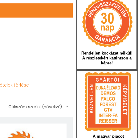
Rendeljen kockázat nélkül!
A részletekért kattintson a
képre!
tételek törlése
:
A magyar piacot