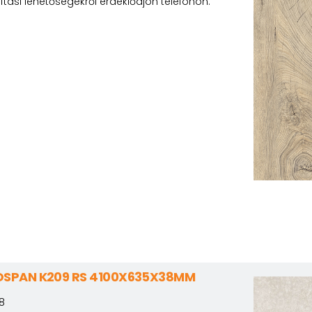
lítási lehetőségekről érdeklődjön telefonon.
SPAN K209 RS 4100X635X38MM
8