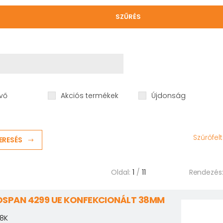
SZŰRÉS
vő
Akciós termékek
Újdonság
Szűrőfel
ERESÉS
Oldal:
1
/
11
Rendezés
SPAN 4299 UE KONFEKCIONÁLT 38MM
8K