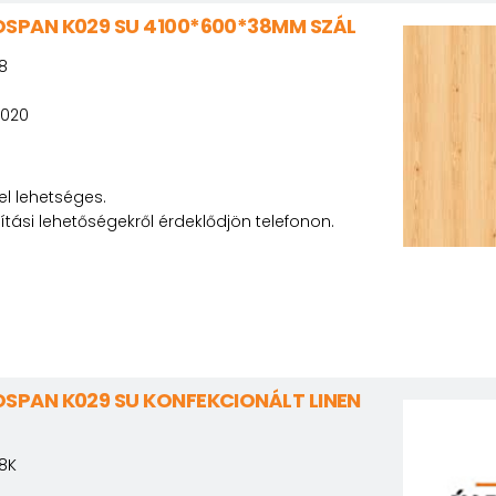
SPAN K029 SU 4100*600*38MM SZÁL
8
6020
l lehetséges.
lítási lehetőségekről érdeklődjön telefonon.
PAN K029 SU KONFEKCIONÁLT LINEN
8K