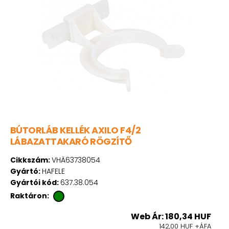
BÚTORLÁB KELLÉK AXILO F4/2
LÁBAZATTAKARÓ RÖGZÍTŐ
Cikkszám:
VHÄ63738054
Gyártó:
HAFELE
Gyártói kód:
637.38.054
Raktáron:
Web Ár: 180,34 HUF
142,00 HUF +ÁFA