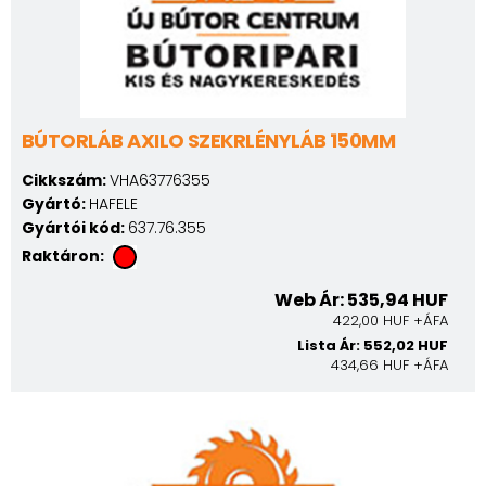
BÚTORLÁB AXILO SZEKRLÉNYLÁB 150MM
Cikkszám:
VHA63776355
Gyártó:
HAFELE
Gyártói kód:
637.76.355
Raktáron:
Web Ár: 535,94 HUF
422,00 HUF +ÁFA
Lista Ár: 552,02 HUF
434,66 HUF +ÁFA