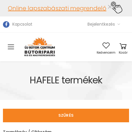
Online lapszabászati megrendelő
Kapcsolat
Bejelentkezés
Toggle mobile menu
Kedvenceim
Kosár
HAFELE termékek
SZŰRÉS
Terméknév / Cikkszám