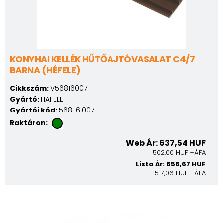
KONYHAI KELLÉK HŰTŐAJTÓVASALAT C4/7
BARNA (HÉFELE)
Cikkszám:
V56816007
Gyártó:
HAFELE
Gyártói kód:
568.16.007
Raktáron:
Web Ár: 637,54 HUF
502,00 HUF +ÁFA
Lista Ár: 656,67 HUF
517,06 HUF +ÁFA