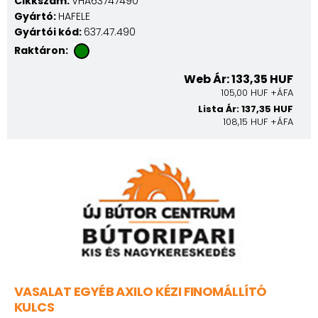
Cikkszám:
VHÄ63747490
Gyártó:
HAFELE
Gyártói kód:
637.47.490
Raktáron:
Web Ár: 133,35 HUF
105,00 HUF +ÁFA
Lista Ár: 137,35 HUF
108,15 HUF +ÁFA
VASALAT EGYÉB AXILO KÉZI FINOMÁLLÍTÓ
KULCS