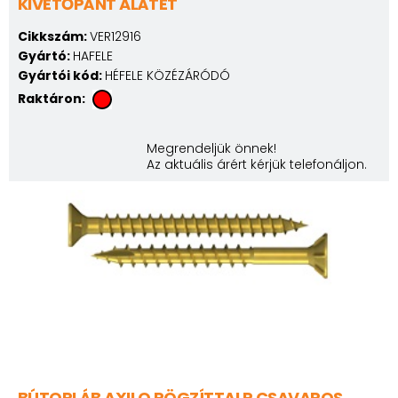
KIVETŐPÁNT ALÁTÉT
Cikkszám:
VER12916
Gyártó:
HAFELE
Gyártói kód:
HÉFELE KÖZÉZÁRÓDÓ
Raktáron:
Megrendeljük önnek!
Az aktuális árért kérjük telefonáljon.
BÚTORLÁB AXILO RÖGZÍTTALP CSAVAROS