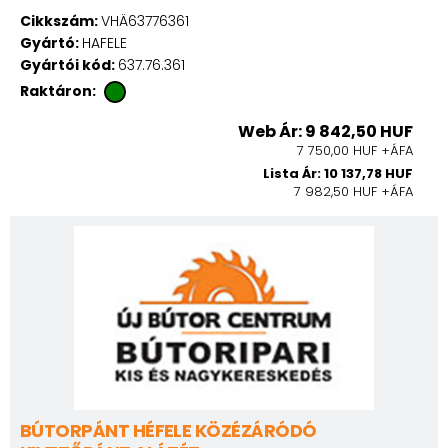
Cikkszám:
VHÄ63776361
Gyártó:
HAFELE
Gyártói kód:
637.76.361
Raktáron:
Web Ár: 9 842,50 HUF
7 750,00 HUF +ÁFA
Lista Ár: 10 137,78 HUF
7 982,50 HUF +ÁFA
BÚTORPÁNT HÉFELE KÖZÉZÁRÓDÓ