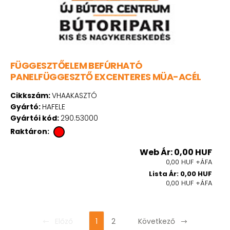
FÜGGESZTŐELEM BEFÚRHATÓ
PANELFÜGGESZTŐ EXCENTERES MÜA-ACÉL
Cikkszám:
VHAAKASZTÓ
Gyártó:
HAFELE
Gyártói kód:
290.53000
Raktáron:
Web Ár: 0,00 HUF
0,00 HUF +ÁFA
Lista Ár: 0,00 HUF
0,00 HUF +ÁFA
Előző
1
2
Következő