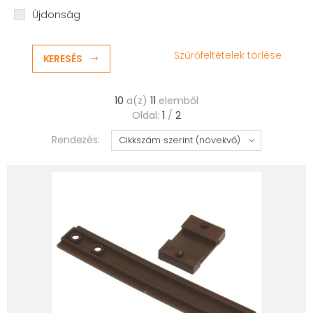
Újdonság
Szűrőfeltételek törlése
KERESÉS
10
a(z)
11
elemből
Oldal:
1
/
2
Rendezés: