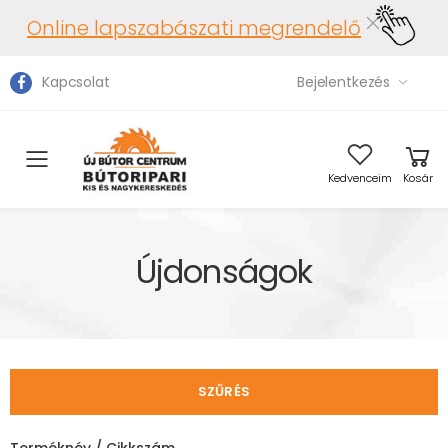
Online lapszabászati megrendelő
Kapcsolat
Bejelentkezés
Toggle mobile menu
Kedvenceim
Kosár
Újdonságok
SZŰRÉS
Terméknév / Cikkszám