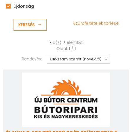
Újdonság
Szűrőfeltételek törlése
KERESÉS
7
a(z)
7
elemből
Oldal:
1
/
1
Rendezés: