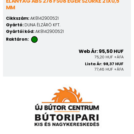
ÉLANYAG ABS 278 FS08 EGÉR SZÜRKE 21X0,5
MM
Cikkszám:
AK8142900521
Gyártó:
DUNA ÉLZÁRÓ KFT.
Gyártói kód:
AK8142900521
Raktáron:
Web Ár: 95,50 HUF
75,20 HUF +ÁFA
Lista Ár: 98,37 HUF
77,46 HUF +ÁFA