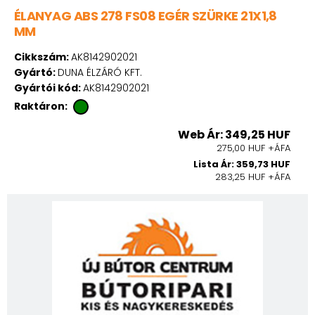
ÉLANYAG ABS 278 FS08 EGÉR SZÜRKE 21X1,8
MM
Cikkszám:
AK8142902021
Gyártó:
DUNA ÉLZÁRÓ KFT.
Gyártói kód:
AK8142902021
Raktáron:
Web Ár: 349,25 HUF
275,00 HUF +ÁFA
Lista Ár: 359,73 HUF
283,25 HUF +ÁFA