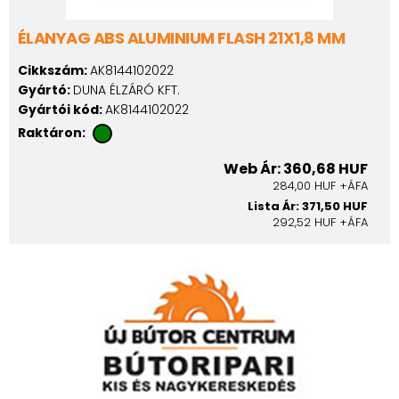
ÉLANYAG ABS ALUMINIUM FLASH 21X1,8 MM
Cikkszám:
AK8144102022
Gyártó:
DUNA ÉLZÁRÓ KFT.
Gyártói kód:
AK8144102022
Raktáron:
Web Ár: 360,68 HUF
284,00 HUF +ÁFA
Lista Ár: 371,50 HUF
292,52 HUF +ÁFA