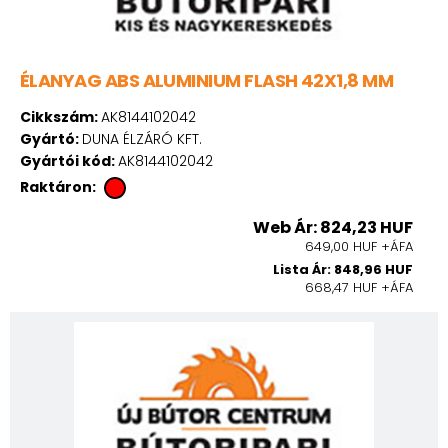
ÉLANYAG ABS ALUMINIUM FLASH 42X1,8 MM
Cikkszám:
AK8144102042
Gyártó:
DUNA ÉLZÁRÓ KFT.
Gyártói kód:
AK8144102042
Raktáron:
Web Ár: 824,23 HUF
649,00 HUF +ÁFA
Lista Ár: 848,96 HUF
668,47 HUF +ÁFA