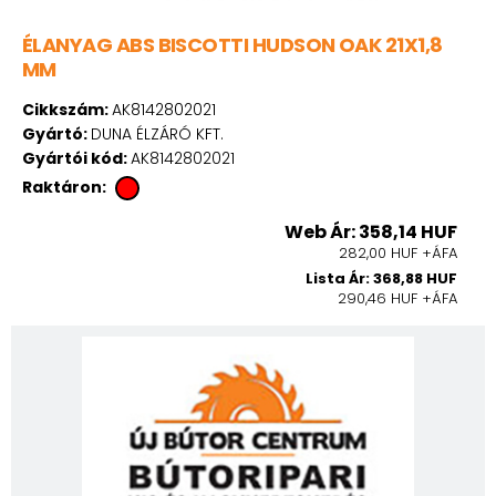
ÉLANYAG ABS BISCOTTI HUDSON OAK 21X1,8
MM
Cikkszám:
AK8142802021
Gyártó:
DUNA ÉLZÁRÓ KFT.
Gyártói kód:
AK8142802021
Raktáron:
Web Ár: 358,14 HUF
282,00 HUF +ÁFA
Lista Ár: 368,88 HUF
290,46 HUF +ÁFA