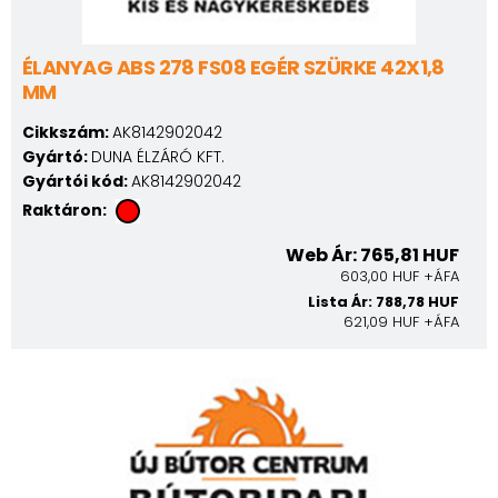
ÉLANYAG ABS 278 FS08 EGÉR SZÜRKE 42X1,8
MM
Cikkszám:
AK8142902042
Gyártó:
DUNA ÉLZÁRÓ KFT.
Gyártói kód:
AK8142902042
Raktáron:
Web Ár: 765,81 HUF
603,00 HUF +ÁFA
Lista Ár: 788,78 HUF
621,09 HUF +ÁFA