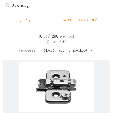
Újdonság
Szűrőfeltételek törlése
KERESÉS
10
a(z)
298
elemből
Oldal:
1
/
30
Rendezés: