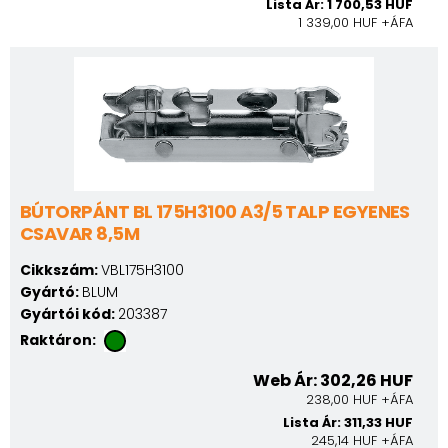
Lista Ár: 1 700,53 HUF
1 339,00 HUF +ÁFA
BÚTORPÁNT BL 175H3100 A3/5 TALP EGYENES
CSAVAR 8,5M
Cikkszám:
VBL175H3100
Gyártó:
BLUM
Gyártói kód:
203387
Raktáron:
Web Ár: 302,26 HUF
238,00 HUF +ÁFA
Lista Ár: 311,33 HUF
245,14 HUF +ÁFA