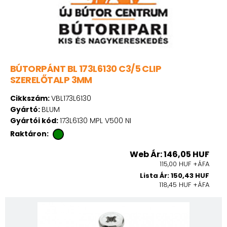
BÚTORPÁNT BL 173L6130 C3/5 CLIP
SZERELŐTALP 3MM
Cikkszám:
VBL173L6130
Gyártó:
BLUM
Gyártói kód:
173L6130 MPL V500 NI
Raktáron:
Web Ár: 146,05 HUF
115,00 HUF +ÁFA
Lista Ár: 150,43 HUF
118,45 HUF +ÁFA