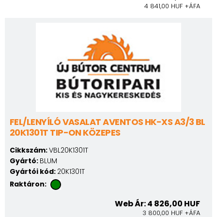
4 841,00 HUF +ÁFA
FEL/LENYÍLÓ VASALAT AVENTOS HK-XS A3/3 BL
20K1301T TIP-ON KÖZEPES
Cikkszám:
VBL20K1301T
Gyártó:
BLUM
Gyártói kód:
20K1301T
Raktáron:
Web Ár: 4 826,00 HUF
3 800,00 HUF +ÁFA