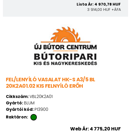
Lista Ár: 4 970,78 HUF
3 914,00 HUF +ÁFA
FEL/LENYÍLÓ VASALAT HK-S A3/5 BL
20K2A01.02 KIS FELNYÍLÓ ERŐH
Cikkszám:
VBL20K2A01
Gyártó:
BLUM
Gyártói kód:
P13900
Raktáron:
Web Ár: 4 775,20 HUF