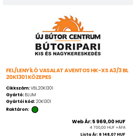
FEL/LENYÍLÓ VASALAT AVENTOS HK-XS A3/3 BL
20K1301 KÖZEPES
Cikkszám:
VBL20K1301
Gyártó:
BLUM
Gyártói kód:
20K1301
Raktáron:
Web Ár: 5 969,00 HUF
4 700,00 HUF +ÁFA
Lista Ár: 6 148,07 HUF