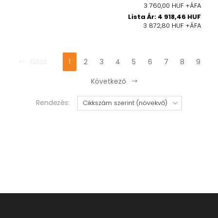
3 760,00 HUF +ÁFA
Lista Ár: 4 918,46 HUF
3 872,80 HUF +ÁFA
Előző
1
2
3
4
5
6
7
8
9
Következő
Rendezés: