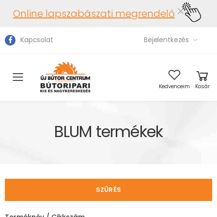
Online lapszabászati megrendelő
Kapcsolat
Bejelentkezés
Toggle mobile menu
Kedvenceim
Kosár
BLUM termékek
SZŰRÉS
Terméknév / Cikkszám