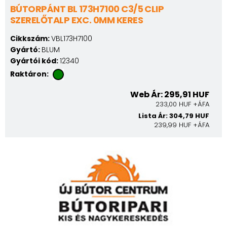
BÚTORPÁNT BL 173H7100 C3/5 CLIP
SZERELŐTALP EXC. 0MM KERES
Cikkszám:
VBL173H7100
Gyártó:
BLUM
Gyártói kód:
12340
Raktáron:
Web Ár: 295,91 HUF
233,00 HUF +ÁFA
Lista Ár: 304,79 HUF
239,99 HUF +ÁFA