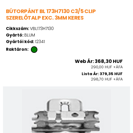
BÚTORPÁNT BL 173H7130 C3/5 CLIP
SZERELŐTALP EXC. 3MM KERES
Cikkszám:
VBL173H7130
Gyártó:
BLUM
Gyártói kód:
12341
Raktáron:
Web Ár: 368,30 HUF
290,00 HUF +ÁFA
Lista Ár: 379,35 HUF
298,70 HUF +ÁFA