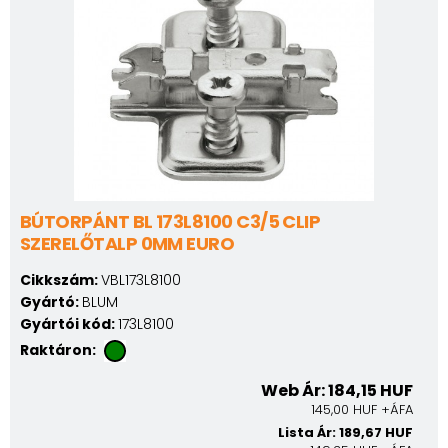
BÚTORPÁNT BL 173L8100 C3/5 CLIP
SZERELŐTALP 0MM EURO
Cikkszám:
VBL173L8100
Gyártó:
BLUM
Gyártói kód:
173L8100
Raktáron:
Web Ár: 184,15 HUF
145,00 HUF +ÁFA
Lista Ár: 189,67 HUF