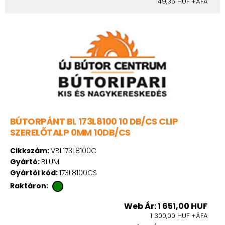
149,35 HUF +ÁFA
BÚTORPÁNT BL 173L8100 10 DB/CS CLIP
SZERELŐTALP 0MM 10DB/CS
Cikkszám:
VBL173L8100C
Gyártó:
BLUM
Gyártói kód:
173L8100CS
Raktáron:
Web Ár: 1 651,00 HUF
1 300,00 HUF +ÁFA