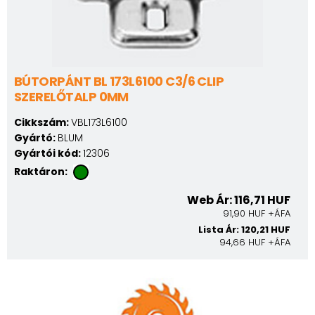
BÚTORPÁNT BL 173L6100 C3/6 CLIP
SZERELŐTALP 0MM
Cikkszám:
VBL173L6100
Gyártó:
BLUM
Gyártói kód:
12306
Raktáron:
Web Ár: 116,71 HUF
91,90 HUF +ÁFA
Lista Ár: 120,21 HUF
94,66 HUF +ÁFA