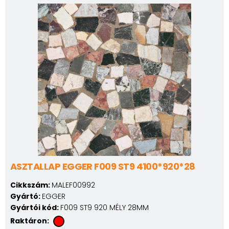
ASZTALLAP EGGER F009 ST9 4100*920*28
Cikkszám:
MALEF00992
Gyártó:
EGGER
Gyártói kód:
F009 ST9 920 MÉLY 28MM
Raktáron: