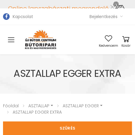
Online lapszabászati megrendelő
Kapcsolat
Bejelentkezés
Toggle mobile menu
Kedvenceim
Kosár
ASZTALLAP EGGER EXTRA
Főoldal
ASZTALLAP
ASZTALLAP EGGER
ASZTALLAP EGGER EXTRA
SZŰRÉS