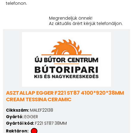
telefonon.
Megrendeljük önnek!
Az aktuális árért kérjük telefonáljon.
ASZTALLAP EGGER F221 ST87 4100*920*38MM
CREAM TESSINA CERAMIC
Cikkszám:
MALEF22138
Gyártó:
EGGER
Gyártói kód:
F221 ST87 38MM
Raktáron: