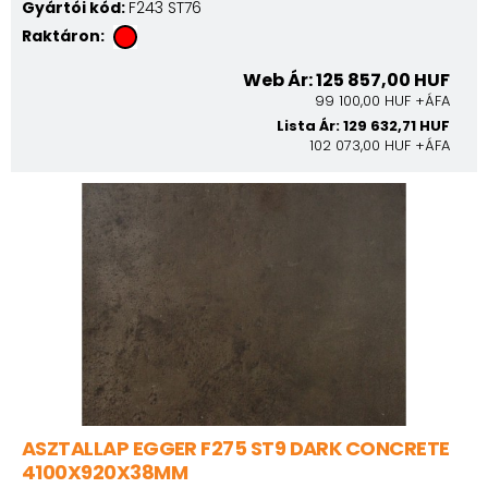
Gyártói kód:
F243 ST76
Raktáron:
Web Ár: 125 857,00 HUF
99 100,00 HUF +ÁFA
Lista Ár: 129 632,71 HUF
102 073,00 HUF +ÁFA
ASZTALLAP EGGER F275 ST9 DARK CONCRETE
4100X920X38MM