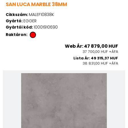
SAN LUCA MARBLE 38MM
Cikkszám:
MALEF10838K
Gyártó:
EGGER
Gyártói kód:
10001910690
Raktáron:
Web Ár: 47 879,00 HUF
37 700,00 HUF +ÁFA
Lista Ár: 49 315,37 HUF
38 831,00 HUF +ÁFA