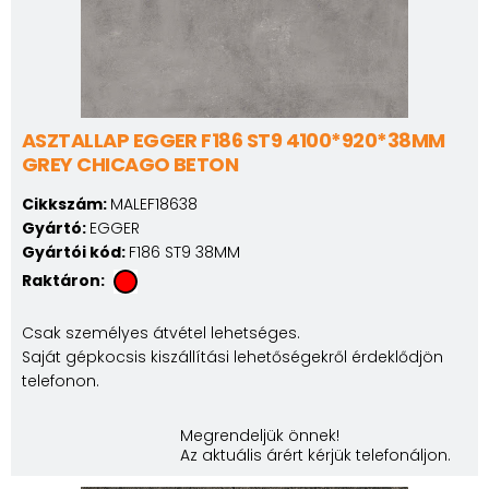
ASZTALLAP EGGER F186 ST9 4100*920*38MM
GREY CHICAGO BETON
Cikkszám:
MALEF18638
Gyártó:
EGGER
Gyártói kód:
F186 ST9 38MM
Raktáron:
Csak személyes átvétel lehetséges.
Saját gépkocsis kiszállítási lehetőségekről érdeklődjön
telefonon.
Megrendeljük önnek!
Az aktuális árért kérjük telefonáljon.