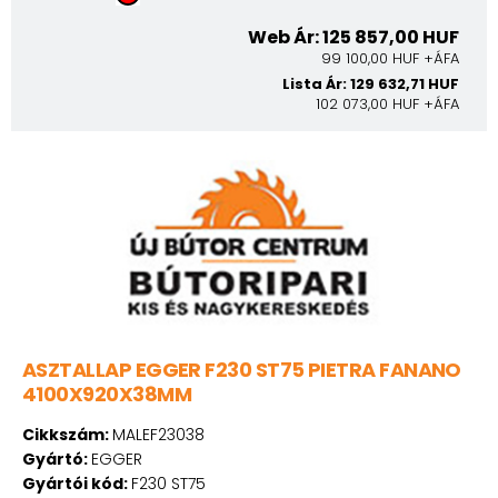
Web Ár: 125 857,00 HUF
99 100,00 HUF +ÁFA
Lista Ár: 129 632,71 HUF
102 073,00 HUF +ÁFA
ASZTALLAP EGGER F230 ST75 PIETRA FANANO
4100X920X38MM
Cikkszám:
MALEF23038
Gyártó:
EGGER
Gyártói kód:
F230 ST75