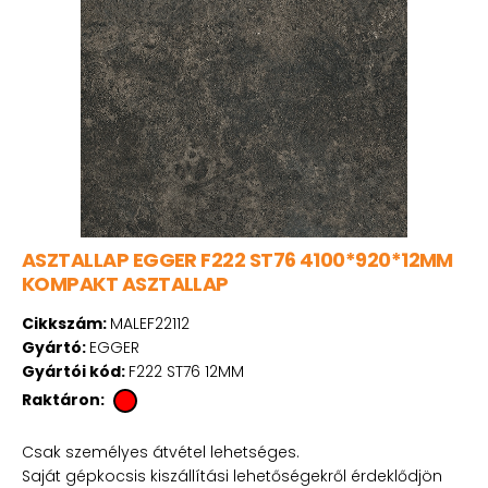
ASZTALLAP EGGER F222 ST76 4100*920*12MM
KOMPAKT ASZTALLAP
Cikkszám:
MALEF22112
Gyártó:
EGGER
Gyártói kód:
F222 ST76 12MM
Raktáron:
Csak személyes átvétel lehetséges.
Saját gépkocsis kiszállítási lehetőségekről érdeklődjön