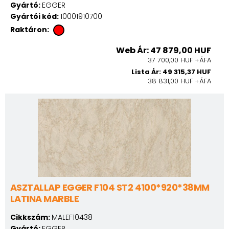
Gyártó:
EGGER
Gyártói kód:
10001910700
Raktáron:
Web Ár: 47 879,00 HUF
37 700,00 HUF +ÁFA
Lista Ár: 49 315,37 HUF
38 831,00 HUF +ÁFA
ASZTALLAP EGGER F104 ST2 4100*920*38MM
LATINA MARBLE
Cikkszám:
MALEF10438
Gyártó:
EGGER