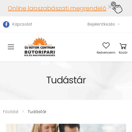
Online lapszabászati megrendelő
Kapcsolat
Bejelentkezés
Toggle mobile menu
Kedvenceim
Kosár
Tudástár
Főoldal
Tudástár