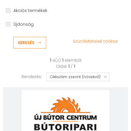
Akciós termékek
Újdonság
Szűrőfeltételek törlése
KERESÉS
1
a(z)
1
elemből
Oldal:
1
/
1
Rendezés: