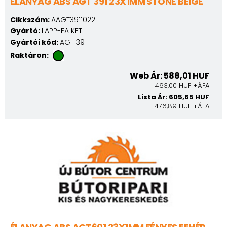
ÉLANYAG ABS AGT 391 23X1MM STONE BEIGE
Cikkszám:
AAGT3911022
Gyártó:
LAPP-FA KFT
Gyártói kód:
AGT 391
Raktáron:
Web Ár: 588,01 HUF
463,00 HUF +ÁFA
Lista Ár: 605,65 HUF
476,89 HUF +ÁFA