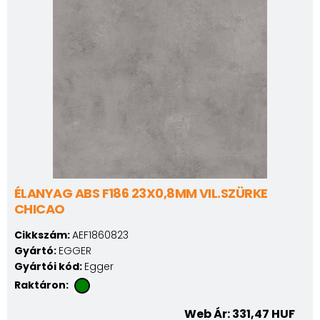
ÉLANYAG ABS F186 23X0,8MM VIL.SZÜRKE
CHICAO
Cikkszám:
AEF1860823
Gyártó:
EGGER
Gyártói kód:
Egger
Raktáron:
Web Ár: 331,47 HUF