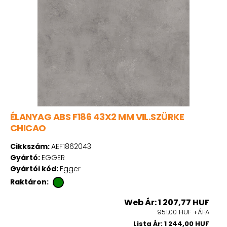
ÉLANYAG ABS F186 43X2 MM VIL.SZÜRKE
CHICAO
Cikkszám:
AEF1862043
Gyártó:
EGGER
Gyártói kód:
Egger
Raktáron:
Web Ár: 1 207,77 HUF
951,00 HUF +ÁFA
Lista Ár: 1 244,00 HUF