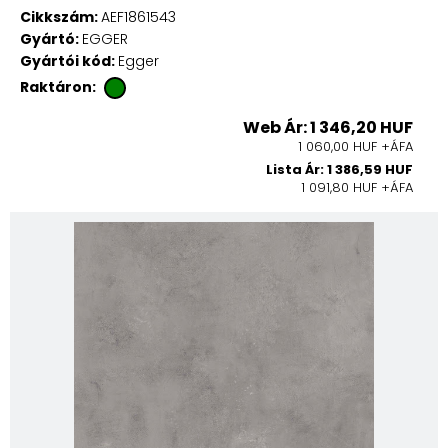
Cikkszám:
AEF1861543
Gyártó:
EGGER
Gyártói kód:
Egger
Raktáron:
Web Ár: 1 346,20 HUF
1 060,00 HUF +ÁFA
Lista Ár: 1 386,59 HUF
1 091,80 HUF +ÁFA