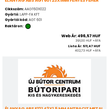
ÉLANYAG ABS AGT601 23X1MM FÉNYES FEHÉR
Cikkszám:
AAGT6011022
Gyártó:
LAPP-FA KFT
Gyártói kód:
AGT 601
Raktáron:
Web Ár: 496,57 HUF
391,00 HUF +ÁFA
Lista Ár: 511,47 HUF
402,73 HUF +ÁFA
ÉLANYAG ABS F121 43X1,5 MM ANTRACIT METAL