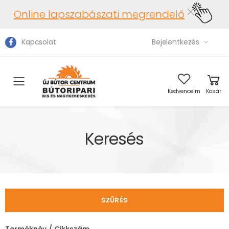
Online lapszabászati megrendelő
Kapcsolat
Bejelentkezés
Toggle mobile menu
Kedvenceim
Kosár
Keresés
SZŰRÉS
Terméknév / Cikkszám