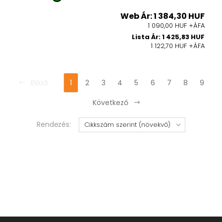
Web Ár: 1 384,30 HUF
1 090,00 HUF +ÁFA
Lista Ár: 1 425,83 HUF
1 122,70 HUF +ÁFA
Előző
1
2
3
4
5
6
7
8
9
Következő
Rendezés: