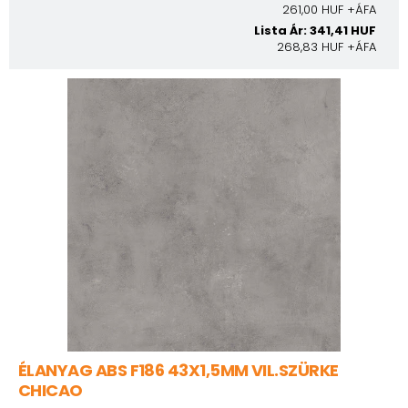
261,00 HUF +ÁFA
Lista Ár: 341,41 HUF
268,83 HUF +ÁFA
ÉLANYAG ABS F186 43X1,5MM VIL.SZÜRKE
CHICAO