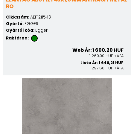
RO
Cikkszám:
AEF1211543
Gyártó:
EGGER
Gyártói kód:
Egger
Raktáron:
Web Ár: 1 600,20 HUF
1 260,00 HUF +ÁFA
Lista Ár: 1 648,21 HUF
1 297,80 HUF +ÁFA