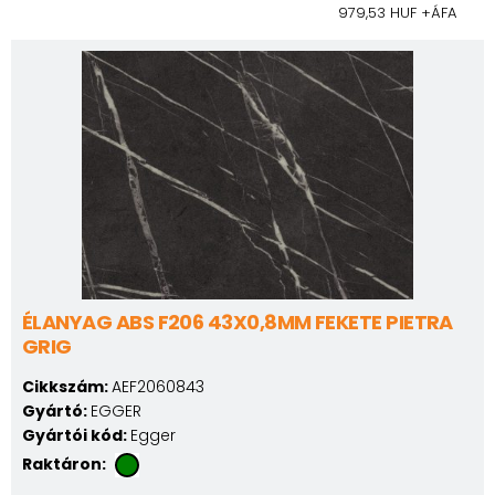
979,53 HUF +ÁFA
ÉLANYAG ABS F206 43X0,8MM FEKETE PIETRA
GRIG
Cikkszám:
AEF2060843
Gyártó:
EGGER
Gyártói kód:
Egger
Raktáron: