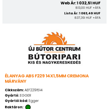
Web Ár: 1 032,51 HUF
813,00 HUF +ÁFA
Lista Ár: 1 063,49 HUF
837,39 HUF +ÁFA
ÉLANYAG ABS F229 14X1,5MM CREMONA
MÁRVÁNY
Cikkszám:
AEF2291514
Gyártó:
EGGER
Gyártói kód:
Egger
Raktáron: