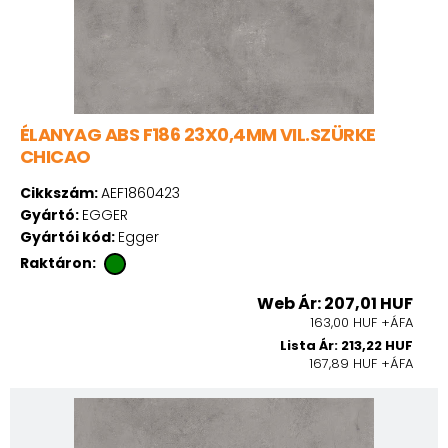
ÉLANYAG ABS F186 23X0,4MM VIL.SZÜRKE
CHICAO
Cikkszám:
AEF1860423
Gyártó:
EGGER
Gyártói kód:
Egger
Raktáron:
Web Ár: 207,01 HUF
163,00 HUF +ÁFA
Lista Ár: 213,22 HUF
167,89 HUF +ÁFA