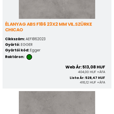
ÉLANYAG ABS F186 23X2 MM VIL.SZÜRKE
CHICAO
Cikkszám:
AEF1862023
Gyártó:
EGGER
Gyártói kód:
Egger
Raktáron:
Web Ár: 513,08 HUF
404,00 HUF +ÁFA
Lista Ár: 528,47 HUF
416,12 HUF +ÁFA