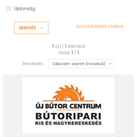
Újdonság
Szűrőfeltételek törlése
KERESÉS
1
a(z)
1
elemből
Oldal:
1
/
1
Rendezés: