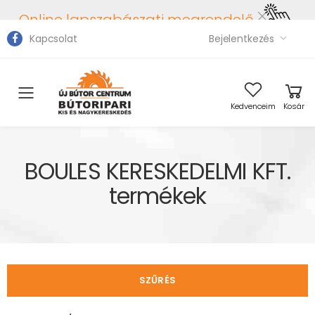
Online lapszabászati megrendelő
Kapcsolat
Bejelentkezés
Toggle mobile menu
Kedvenceim
Kosár
BOULES KERESKEDELMI KFT.
termékek
SZŰRÉS