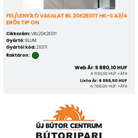
FEL/LENYÍLÓ VASALAT BL 20K2E01T HK-S A3/4
ERŐS TIP ON
Cikkszám:
VBL20K2E01T
Gyártó:
BLUM
Gyártói kód:
211371
Raktáron:
Web Ár: 5 880,10 HUF
4 630,00 HUF +ÁFA
Lista Ár: 6 056,50 HUF
4 768,90 HUF +ÁFA