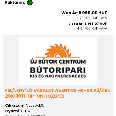
Raktáron:
Web Ár: 5 969,00 HUF
4 700,00 HUF +ÁFA
Lista Ár: 6 148,07 HUF
4 841,00 HUF +ÁFA
FEL/LENYÍLÓ VASALAT AVENTOS HK-XS A3/3 BL
20K1301T TIP-ON KÖZEPES
Cikkszám:
VBL20K1301T
Gyártó:
BLUM