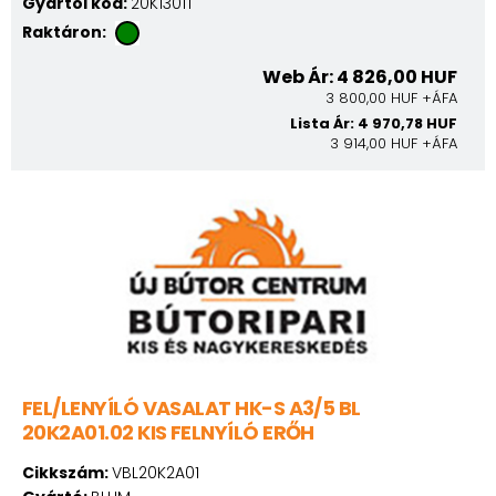
Gyártói kód:
20K1301T
Raktáron:
Web Ár: 4 826,00 HUF
3 800,00 HUF +ÁFA
Lista Ár: 4 970,78 HUF
3 914,00 HUF +ÁFA
FEL/LENYÍLÓ VASALAT HK-S A3/5 BL
20K2A01.02 KIS FELNYÍLÓ ERŐH
Cikkszám:
VBL20K2A01