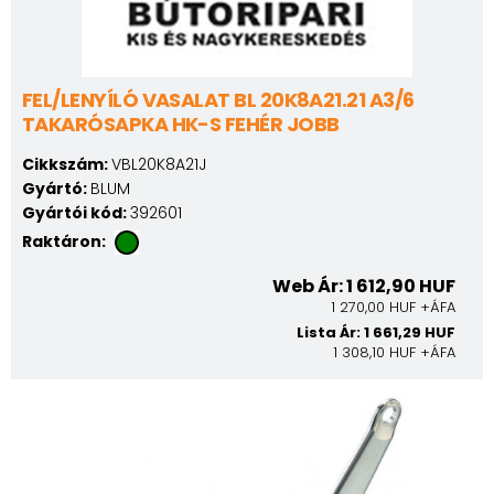
FEL/LENYÍLÓ VASALAT BL 20K8A21.21 A3/6
TAKARÓSAPKA HK-S FEHÉR JOBB
Cikkszám:
VBL20K8A21J
Gyártó:
BLUM
Gyártói kód:
392601
Raktáron:
Web Ár: 1 612,90 HUF
1 270,00 HUF +ÁFA
Lista Ár: 1 661,29 HUF
1 308,10 HUF +ÁFA