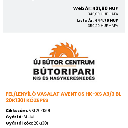
Web Ár: 431,80 HUF
340,00 HUF +ÁFA
Lista Ár: 444,75 HUF
350,20 HUF +ÁFA
FEL/LENYÍLÓ VASALAT AVENTOS HK-XS A3/3 BL
20K1301 KÖZEPES
Cikkszám:
VBL20K1301
Gyártó:
BLUM
Gyártói kód:
20K1301