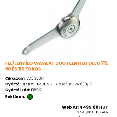
FEL/LENYÍLÓ VASALAT DUO FELNYÍLÓ OLLÓ 75,
90 ÉS 110 FOKOS
Cikkszám:
VDÉ135017
Gyártó:
DÉMOS TRADE,A.S. SKROBÁLKOVA 630/13
Gyártói kód:
135017
Raktáron:
Web Ár: 4 495,80 HUF
3 540,00 HUF +ÁFA