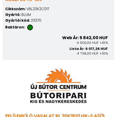
Cikkszám:
VBL20K2C01T
Gyártó:
BLUM
Gyártói kód:
211370
Raktáron:
Web Ár: 5 842,00 HUF
4 600,00 HUF +ÁFA
Lista Ár: 6 017,26 HUF
4 738,00 HUF +ÁFA
FEL/LENYÍLÓ VASALAT BL 20K2E01 HK-S A3/5