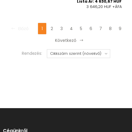
Lista Ár: 4 630,67 HUF
3 646,20 HUF +ÁFA
Előző
1
2
3
4
5
6
7
8
9
Következő
Rendezés:
Cégünkről