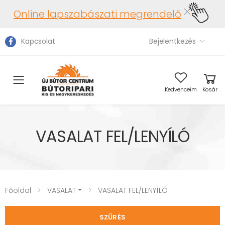
Online lapszabászati megrendelő
Kapcsolat
Bejelentkezés
Toggle mobile menu
Kedvenceim
Kosár
VASALAT FEL/LENYÍLÓ
Főoldal
VASALAT
VASALAT FEL/LENYÍLÓ
SZŰRÉS