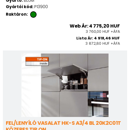
Gyártó:
BLUM
Gyártói kód:
P13900
Raktáron:
Web Ár: 4 775,20 HUF
3 760,00 HUF +ÁFA
Lista Ár: 4 918,46 HUF
3 872,80 HUF +ÁFA
FEL/LENYÍLÓ VASALAT HK-S A3/4 BL 20K2C01T
KÖZEPES TIP ON