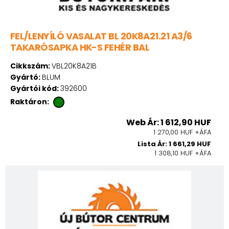
FEL/LENYÍLÓ VASALAT BL 20K8A21.21 A3/6
TAKARÓSAPKA HK-S FEHÉR BAL
Cikkszám:
VBL20K8A21B
Gyártó:
BLUM
Gyártói kód:
392600
Raktáron:
Web Ár: 1 612,90 HUF
1 270,00 HUF +ÁFA
Lista Ár: 1 661,29 HUF
1 308,10 HUF +ÁFA