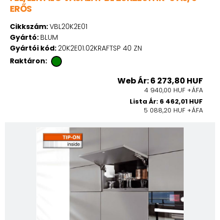
ERŐS
Cikkszám:
VBL20K2E01
Gyártó:
BLUM
Gyártói kód:
20K2E01.02KRAFTSP 40 ZN
Raktáron:
Web Ár: 6 273,80 HUF
4 940,00 HUF +ÁFA
Lista Ár: 6 462,01 HUF
5 088,20 HUF +ÁFA