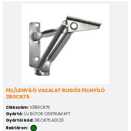
FEL/LENYÍLÓ VASALAT RUGÓS FELNYÍLÓ
380CR75
Cikkszám:
V380CR75
Gyártó:
ÚJ BÚTOR CENTRUM KFT.
Gyártói kód:
38.CR75.A01.20
Raktáron: