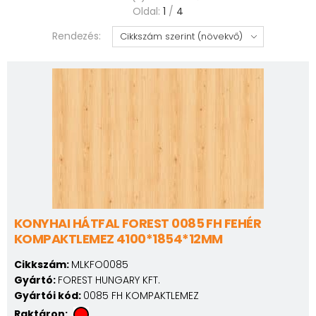
Oldal:
1
/
4
Rendezés:
KONYHAI HÁTFAL FOREST 0085 FH FEHÉR
KOMPAKTLEMEZ 4100*1854*12MM
Cikkszám:
MLKFO0085
Gyártó:
FOREST HUNGARY KFT.
Gyártói kód:
0085 FH KOMPAKTLEMEZ
Raktáron: