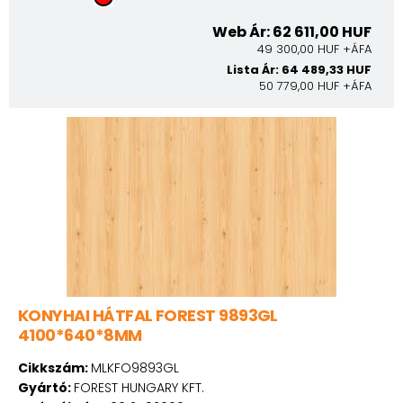
Web Ár: 62 611,00 HUF
49 300,00 HUF +ÁFA
Lista Ár: 64 489,33 HUF
50 779,00 HUF +ÁFA
KONYHAI HÁTFAL FOREST 9893GL
4100*640*8MM
Cikkszám:
MLKFO9893GL
Gyártó:
FOREST HUNGARY KFT.