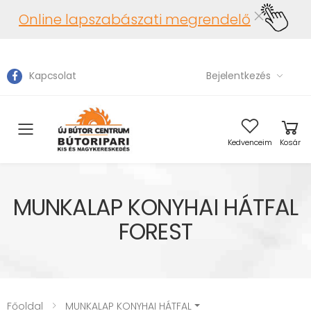
Online lapszabászati megrendelő
Kapcsolat
Bejelentkezés
Toggle mobile menu
Kedvenceim
Kosár
MUNKALAP KONYHAI HÁTFAL
FOREST
Főoldal
MUNKALAP KONYHAI HÁTFAL