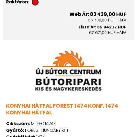
Raktáron:
Web Ár: 83 439,00 HUF
65 700,00 HUF +ÁFA
Lista Ár: 85 942,17 HUF
67 671,00 HUF +ÁFA
KONYHAI HÁTFAL FOREST 1474 KONF. 1474
KONYHAI HÁTFAL
Cikkszám:
MLKFO1474K
Gyártó:
FOREST HUNGARY KFT.
Gyártói kód:
1474