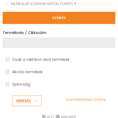
MUNKALAP KONYHAI HÁTFAL FOREST
SZŰRÉS
Terméknév / Cikkszám
Csak a raktáron lévő termékek
Akciós termékek
Újdonság
Szűrőfeltételek törlése
KERESÉS
10
a(z)
35
elemből