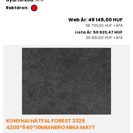
Raktáron:
Web Ár: 49 149,00 HUF
38 700,00 HUF +ÁFA
Lista Ár: 50 623,47 HUF
39 861,00 HUF +ÁFA
KONYHAI HÁTFAL FOREST 3329
4200*640*10MM NERO MIKA MATT