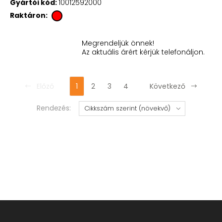
Gyártói kód:
10012592000
Raktáron:
Megrendeljük önnek!
Az aktuális árért kérjük telefonáljon.
Előző
1
2
3
4
Következő
Rendezés: