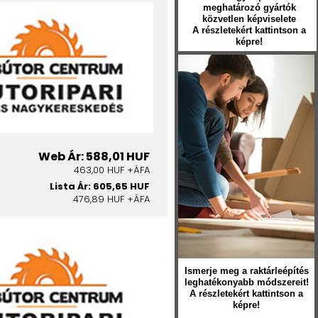
meghatározó gyártók
közvetlen képviselete
A részletekért kattintson a
képre!
Web Ár: 588,01 HUF
463,00 HUF +ÁFA
Lista Ár: 605,65 HUF
476,89 HUF +ÁFA
Ismerje meg a raktárleépítés
leghatékonyabb módszereit!
A részletekért kattintson a
képre!