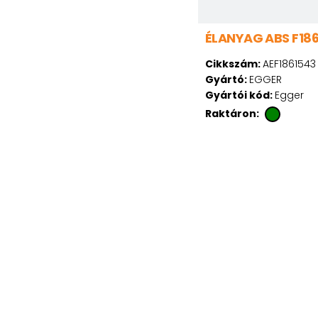
ÉLANYAG ABS F186
Cikkszám:
AEF1861543
Gyártó:
EGGER
Gyártói kód:
Egger
Raktáron: