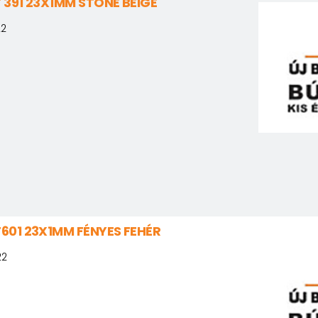
 391 23X1MM STONE BEIGE
22
601 23X1MM FÉNYES FEHÉR
22