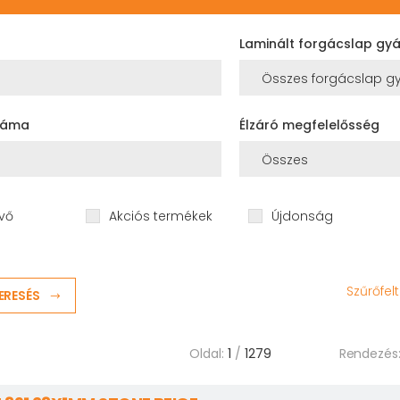
Laminált forgácslap gyá
száma
Élzáró megfelelősség
vő
Akciós termékek
Újdonság
Szűrőfel
ERESÉS
Oldal:
1
/
1279
Rendezés