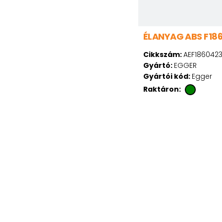
ÉLANYAG ABS F18
Cikkszám:
AEF186042
Gyártó:
EGGER
Gyártói kód:
Egger
Raktáron: