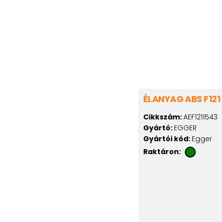
ÉLANYAG ABS F121
Cikkszám:
AEF1211543
Gyártó:
EGGER
Gyártói kód:
Egger
Raktáron: