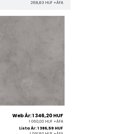
268,83 HUF +ÁFA
Web Ár: 1 346,20 HUF
1 060,00 HUF +ÁFA
Lista Ár: 1 386,59 HUF
1 091,80 HUF +ÁFA