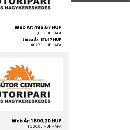
Web Ár: 496,57 HUF
391,00 HUF +ÁFA
Lista Ár: 511,47 HUF
402,73 HUF +ÁFA
Web Ár: 1 600,20 HUF
1 260,00 HUF +ÁFA