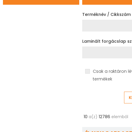
Terméknév / Cikkszám
Laminált forgácslap 
Csak a raktáron lé
termékek
K
10
a(z)
12786
elemből