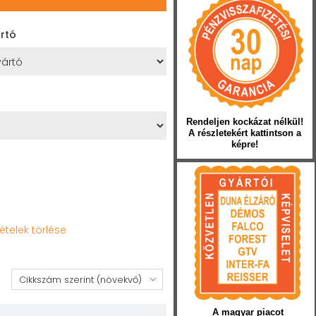
rtó
Rendeljen kockázat nélkül!
A részletekért kattintson a
képre!
tételek törlése
:
A magyar piacot