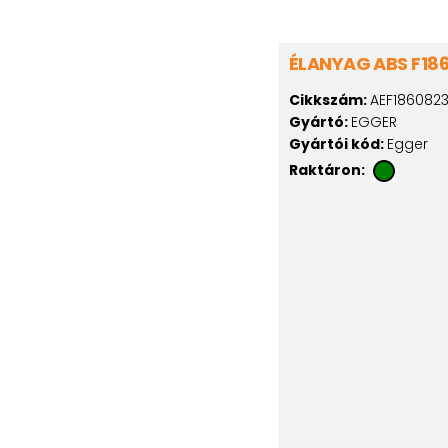
ÉLANYAG ABS F18
Cikkszám:
AEF186082
Gyártó:
EGGER
Gyártói kód:
Egger
Raktáron: