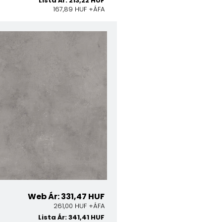
Lista Ár: 213,22 HUF
167,89 HUF +ÁFA
Web Ár: 331,47 HUF
261,00 HUF +ÁFA
Lista Ár: 341,41 HUF