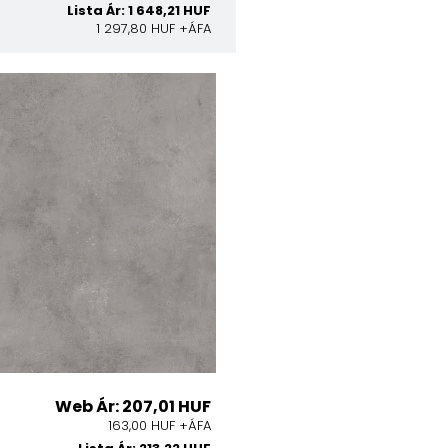
Lista Ár: 1 648,21 HUF
1 297,80 HUF +ÁFA
Web Ár: 207,01 HUF
163,00 HUF +ÁFA