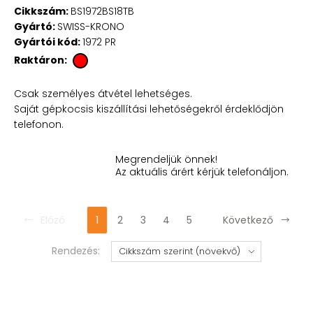
Cikkszám:
BS1972BS18TB
Gyártó:
SWISS-KRONO
Gyártói kód:
1972 PR
Raktáron:
Csak személyes átvétel lehetséges.
Saját gépkocsis kiszállítási lehetőségekről érdeklődjön
telefonon.
Megrendeljük önnek!
Az aktuális árért kérjük telefonáljon.
Előző
1
2
3
4
5
Következő
Rendezés: