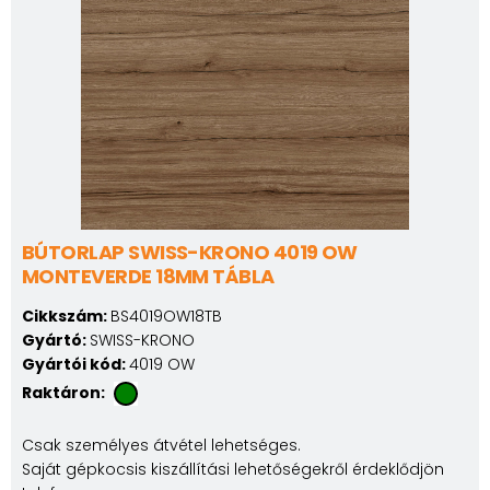
BÚTORLAP SWISS-KRONO 4019 OW
MONTEVERDE 18MM TÁBLA
Cikkszám:
BS4019OW18TB
Gyártó:
SWISS-KRONO
Gyártói kód:
4019 OW
Raktáron:
Csak személyes átvétel lehetséges.
Saját gépkocsis kiszállítási lehetőségekről érdeklődjön