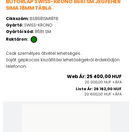
BÚTORLAP SWISS-KRONO 8681 SM JÉGFEHÉR
SIMA 18MM TÁBLA
Cikkszám:
BS8681SM18TB
Gyártó:
SWISS-KRONO
Gyártói kód:
8681 SM
Raktáron:
Csak személyes átvétel lehetséges.
Saját gépkocsis kiszállítási lehetőségekről érdeklődjön
telefonon.
Web Ár: 25 400,00 HUF
20 000,00 HUF +ÁFA
Lista Ár: 26 162,00 HUF
20 600,00 HUF +ÁFA