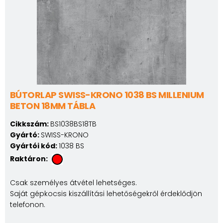
BÚTORLAP SWISS-KRONO 1038 BS MILLENIUM
BETON 18MM TÁBLA
Cikkszám:
BS1038BS18TB
Gyártó:
SWISS-KRONO
Gyártói kód:
1038 BS
Raktáron:
Csak személyes átvétel lehetséges.
Saját gépkocsis kiszállítási lehetőségekről érdeklődjön
telefonon.