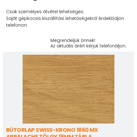
Csak személyes átvétel lehetséges.
Saját gépkocsis kiszállítási lehetőségekről érdeklődjön
telefonon.
Megrendeljük önnek!
Az aktuális árért kérjük telefonáljon.
BÚTORLAP SWISS-KRONO 1860 MX
APPALACHE TÖLGY 18MM TÁBLA