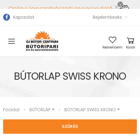
Online lapszabászati megrendelő
Kapcsolat
Bejelentkezés
Toggle mobile menu
Kedvenceim
Kosár
BÚTORLAP SWISS KRONO
Főoldal
BÚTORLAP
BÚTORLAP SWISS KRONO
SZŰRÉS