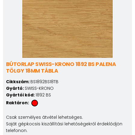
BÚTORLAP SWISS-KRONO 1892 BS PALENA
TÖLGY 18MM TÁBLA
Cikkszám:
BS1892BS18TB
Gyártó:
SWISS-KRONO
Gyártói kód:
1892 BS
Raktáron:
Csak személyes átvétel lehetséges.
Saját gépkocsis kiszállítási lehetőségekről érdeklődjön
telefonon.