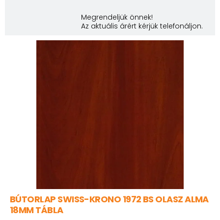
Megrendeljük önnek!
Az aktuális árért kérjük telefonáljon.
BÚTORLAP SWISS-KRONO 1972 BS OLASZ ALMA
18MM TÁBLA