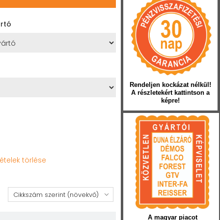
rtó
Rendeljen kockázat nélkül!
A részletekért kattintson a
képre!
tételek törlése
:
A magyar piacot