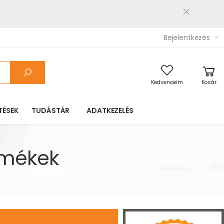
Bejelentkezés
Kedvenceim
Kosár
TÉSEK
TUDÁSTÁR
ADATKEZELÉS
rmékek