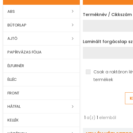
ABS
Terméknév / Cikkszám
BÚTORLAP
AJTÓ
Laminált forgácslap 
PAPÍRVÁZAS FÓLIA
ÉLFURNÉR
Csak a raktáron lé
ÉLLÉC
termékek
FRONT
K
HÁTFAL
1
a(z)
1
elemből
KELLÉK