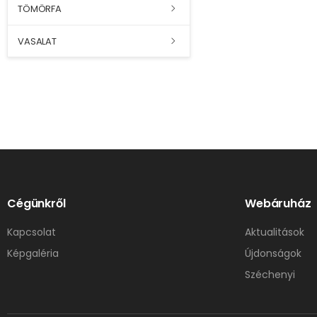
TÖMÖRFA
VASALAT
Cégünkről
Webáruház
Kapcsolat
Aktualitások
Képgaléria
Újdonságok
Széchenyi