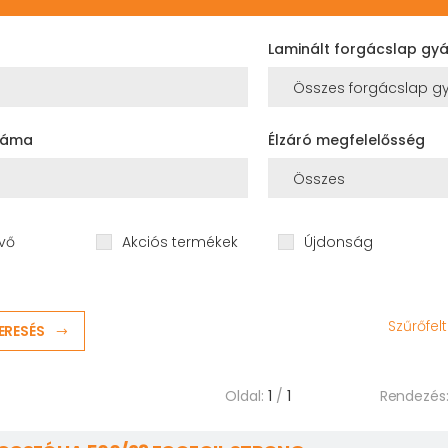
Laminált forgácslap gyá
száma
Élzáró megfelelősség
vő
Akciós termékek
Újdonság
Szűrőfel
ERESÉS
Oldal:
1
/
1
Rendezés