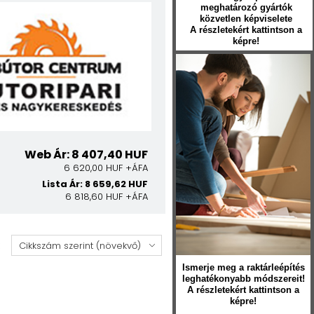
meghatározó gyártók
közvetlen képviselete
A részletekért kattintson a
képre!
Web Ár: 8 407,40 HUF
6 620,00 HUF +ÁFA
Lista Ár: 8 659,62 HUF
6 818,60 HUF +ÁFA
:
Ismerje meg a raktárleépítés
leghatékonyabb módszereit!
A részletekért kattintson a
képre!