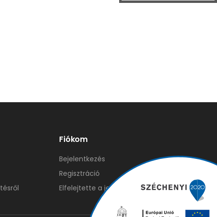
Fiókom
Bejelentkezés
Regisztráció
tésről
Elfelejtette a jelszavát?