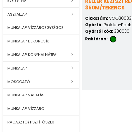
KELLÉK KÉZI SZTR
KÖTŐELEM
350M/TEKERCS
ASZTALLAP
Cikkszám:
VGO30003
Gyártó:
Golden-Pack 
MUNKALAP VÍZZÁRÓEGYSÉGCS.
Gyártói kód:
300030
Raktáron:
MUNKALAP DEKORCSÍK
MUNKALAP KONYHAI HÁTFAL
MUNKALAP
MOSOGATÓ
MUNKALAP VASALÁS
MUNKALAP VÍZZÁRÓ
RAGASZTÓ/TISZTÍTÓSZER