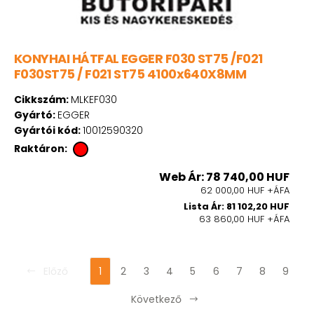
KONYHAI HÁTFAL EGGER F030 ST75 /F021
F030ST75 / F021 ST75 4100x640X8MM
Cikkszám:
MLKEF030
Gyártó:
EGGER
Gyártói kód:
10012590320
Raktáron:
Web Ár: 78 740,00 HUF
62 000,00 HUF +ÁFA
Lista Ár: 81 102,20 HUF
63 860,00 HUF +ÁFA
Előző
1
2
3
4
5
6
7
8
9
Következő