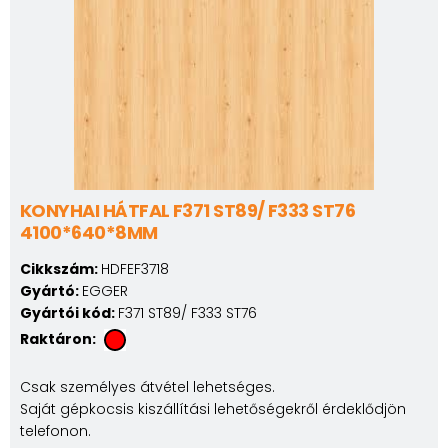
KONYHAI HÁTFAL F371 ST89/ F333 ST76
4100*640*8MM
Cikkszám:
HDFEF3718
Gyártó:
EGGER
Gyártói kód:
F371 ST89/ F333 ST76
Raktáron:
Csak személyes átvétel lehetséges.
Saját gépkocsis kiszállítási lehetőségekről érdeklődjön
telefonon.