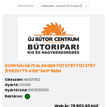
Rendezés:
KONYHAI HÁTFAL EGGER F121 ST87 F121 ST87
/F052ST75 4100*640*8MM
Cikkszám:
MLKEF052
Gyártó:
EGGER
Gyártói kód:
10012590330
Raktáron:
Web Ár: 78 803,50 HUF