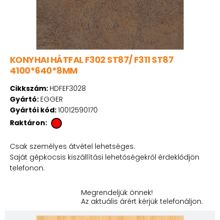
KONYHAI HÁTFAL F302 ST87/ F311 ST87
4100*640*8MM
Cikkszám:
HDFEF3028
Gyártó:
EGGER
Gyártói kód:
10012590170
Raktáron:
Csak személyes átvétel lehetséges.
Saját gépkocsis kiszállítási lehetőségekről érdeklődjön
telefonon.
Megrendeljük önnek!
Az aktuális árért kérjük telefonáljon.