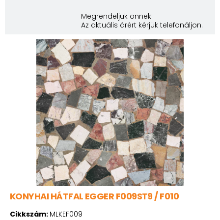
Megrendeljük önnek!
Az aktuális árért kérjük telefonáljon.
KONYHAI HÁTFAL EGGER F009ST9 / F010
Cikkszám:
MLKEF009