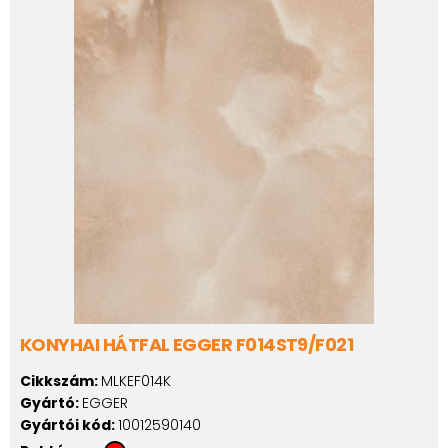
KONYHAI HÁTFAL EGGER F014ST9/F021
Cikkszám:
MLKEF014K
Gyártó:
EGGER
Gyártói kód:
10012590140