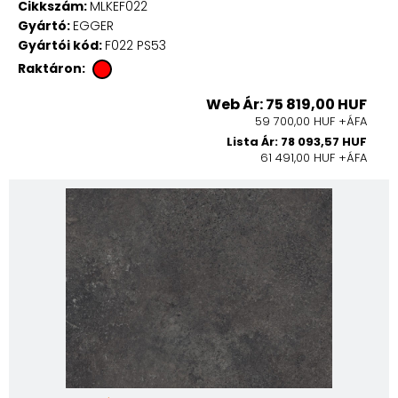
Cikkszám:
MLKEF022
Gyártó:
EGGER
Gyártói kód:
F022 PS53
Raktáron:
Web Ár: 75 819,00 HUF
59 700,00 HUF +ÁFA
Lista Ár: 78 093,57 HUF
61 491,00 HUF +ÁFA