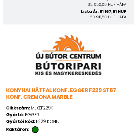
62 050,00 HUF +ÁFA
Lista Ár: 81 167,61 HUF
63 911,50 HUF +ÁFA
KONYHAI HÁTFAL KONF. EGGER F229 ST87
KONF. CREMONA MARBLE
Cikkszám:
MLKEF229K
Gyártó:
EGGER
Gyártói kód:
F229 KONF.
Raktáron: