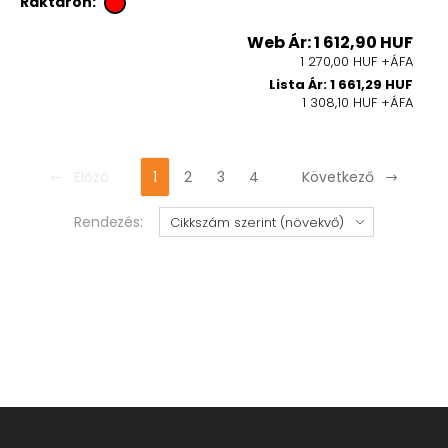
Raktáron:
Web Ár: 1 612,90 HUF
1 270,00 HUF +ÁFA
Lista Ár: 1 661,29 HUF
1 308,10 HUF +ÁFA
Előző
1
2
3
4
Következő
Rendezés: