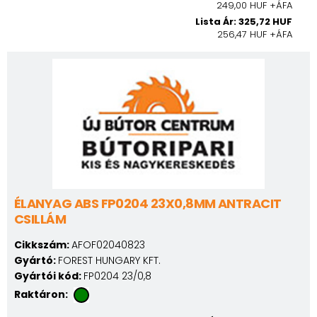
249,00 HUF +ÁFA
Lista Ár: 325,72 HUF
256,47 HUF +ÁFA
ÉLANYAG ABS FP0204 23X0,8MM ANTRACIT
CSILLÁM
Cikkszám:
AFOF02040823
Gyártó:
FOREST HUNGARY KFT.
Gyártói kód:
FP0204 23/0,8
Raktáron: