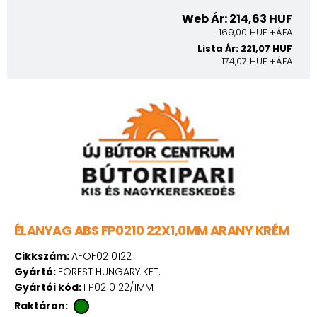
Web Ár: 214,63 HUF
169,00 HUF +ÁFA
Lista Ár: 221,07 HUF
174,07 HUF +ÁFA
ÉLANYAG ABS FP0210 22X1,0MM ARANY KRÉM
Cikkszám:
AFOF0210122
Gyártó:
FOREST HUNGARY KFT.
Gyártói kód:
FP0210 22/1MM
Raktáron: