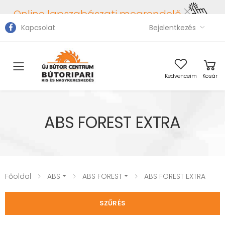
Online lapszabászati megrendelő
Kapcsolat
Bejelentkezés
Toggle mobile menu
Kedvenceim
Kosár
ABS FOREST EXTRA
Főoldal
ABS
ABS FOREST
ABS FOREST EXTRA
SZŰRÉS