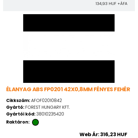
134,93 HUF +ÁFA
ÉLANYAG ABS FP0201 42X0,8MM FÉNYES FEHÉR
Cikkszám:
AFOF02010842
Gyártó:
FOREST HUNGARY KFT.
Gyártói kód:
38010235420
Raktáron:
Web Ár: 316,23 HUF