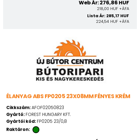
Web Ár: 276,86 HUF
218,00 HUF +ÁFA
Lista Ár: 285,17 HUF
224,54 HUF +ÁFA
ÉLANYAG ABS FP0205 23X08MM FÉNYES KRÉM
Cikkszám:
AFOF02050823
Gyártó:
FOREST HUNGARY KFT.
Gyártói kód:
FP0205 23/0,8
Raktáron: