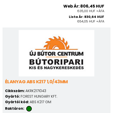
Web Ár: 806,45 HUF
635,00 HUF +ÁFA
Lista Ár: 830,64 HUF
654,05 HUF +ÁFA
ÉLANYAG ABS K217 1,0/43MM
Cikkszám:
AKRK2171043
Gyártó:
FOREST HUNGARY KFT.
Gyártói kód:
ABS K217 GM
Raktáron: