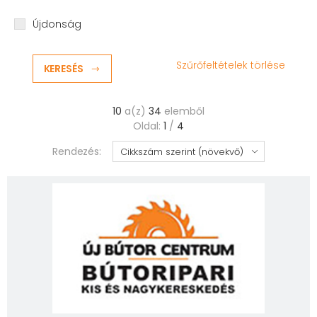
Újdonság
Szűrőfeltételek törlése
KERESÉS
10
a(z)
34
elemből
Oldal:
1
/
4
Rendezés: