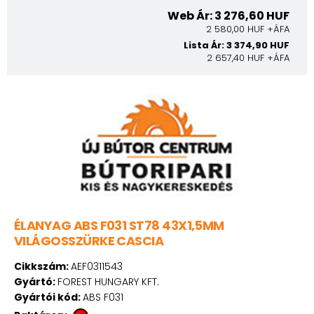
Web Ár: 3 276,60 HUF
2 580,00 HUF +ÁFA
Lista Ár: 3 374,90 HUF
2 657,40 HUF +ÁFA
ÉLANYAG ABS F031 ST78 43X1,5MM
VILÁGOSSZÜRKE CASCIA
Cikkszám:
AEF0311543
Gyártó:
FOREST HUNGARY KFT.
Gyártói kód:
ABS F031