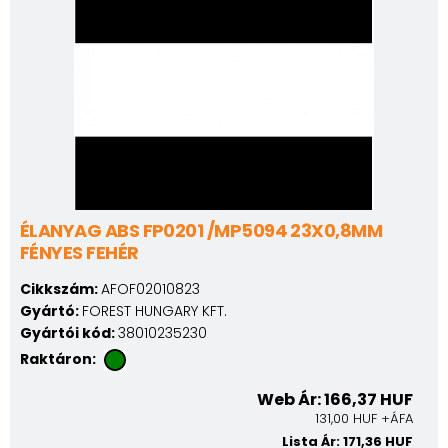
ÉLANYAG ABS FP0201 /MP5094 23X0,8MM
FÉNYES FEHÉR
Cikkszám:
AFOF02010823
Gyártó:
FOREST HUNGARY KFT.
Gyártói kód:
38010235230
Raktáron:
Web Ár: 166,37 HUF
131,00 HUF +ÁFA
Lista Ár: 171,36 HUF