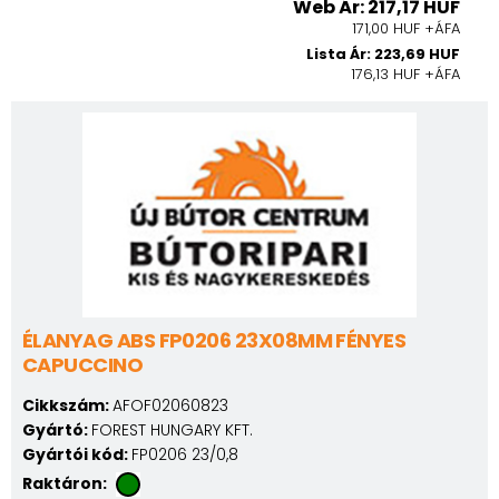
Web Ár: 217,17 HUF
171,00 HUF +ÁFA
Lista Ár: 223,69 HUF
176,13 HUF +ÁFA
ÉLANYAG ABS FP0206 23X08MM FÉNYES
CAPUCCINO
Cikkszám:
AFOF02060823
Gyártó:
FOREST HUNGARY KFT.
Gyártói kód:
FP0206 23/0,8
Raktáron: