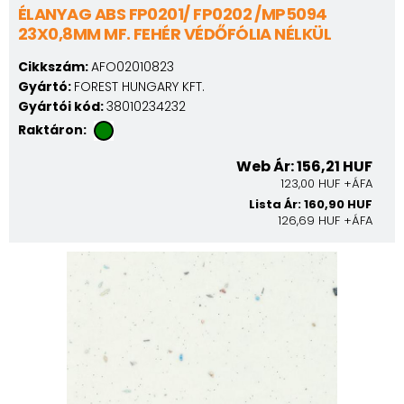
ÉLANYAG ABS FP0201/ FP0202 /MP5094
23X0,8MM MF. FEHÉR VÉDŐFÓLIA NÉLKÜL
Cikkszám:
AFO02010823
Gyártó:
FOREST HUNGARY KFT.
Gyártói kód:
38010234232
Raktáron:
Web Ár: 156,21 HUF
123,00 HUF +ÁFA
Lista Ár: 160,90 HUF
126,69 HUF +ÁFA