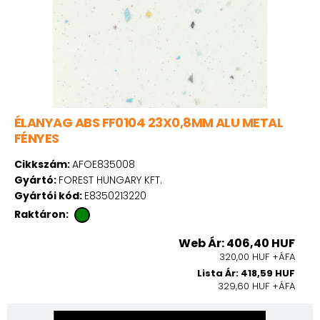
ÉLANYAG ABS FF0104 23X0,8MM ALU METAL
FÉNYES
Cikkszám:
AFOE835008
Gyártó:
FOREST HUNGARY KFT.
Gyártói kód:
E8350213220
Raktáron:
Web Ár: 406,40 HUF
320,00 HUF +ÁFA
Lista Ár: 418,59 HUF
329,60 HUF +ÁFA