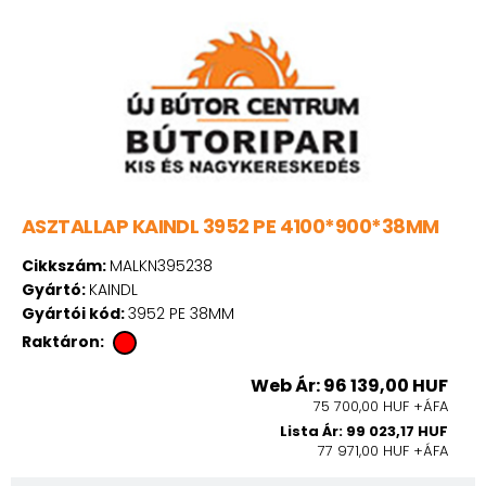
ASZTALLAP KAINDL 3952 PE 4100*900*38MM
Cikkszám:
MALKN395238
Gyártó:
KAINDL
Gyártói kód:
3952 PE 38MM
Raktáron:
Web Ár: 96 139,00 HUF
75 700,00 HUF +ÁFA
Lista Ár: 99 023,17 HUF
77 971,00 HUF +ÁFA