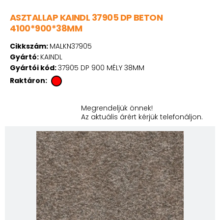
ASZTALLAP KAINDL 37905 DP BETON
4100*900*38MM
Cikkszám:
MALKN37905
Gyártó:
KAINDL
Gyártói kód:
37905 DP 900 MÉLY 38MM
Raktáron:
Megrendeljük önnek!
Az aktuális árért kérjük telefonáljon.