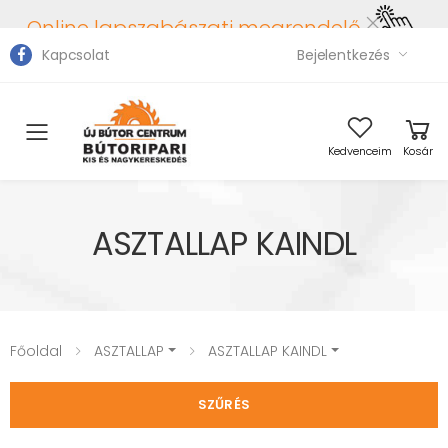
Online lapszabászati megrendelő
Kapcsolat
Bejelentkezés
Toggle mobile menu
Kedvenceim
Kosár
ASZTALLAP KAINDL
Főoldal
ASZTALLAP
ASZTALLAP KAINDL
SZŰRÉS