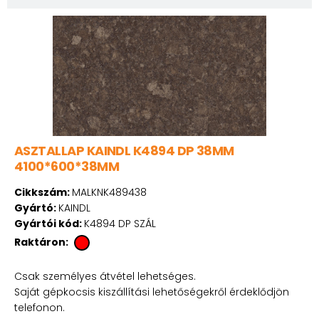
ASZTALLAP KAINDL K4894 DP 38MM
4100*600*38MM
Cikkszám:
MALKNK489438
Gyártó:
KAINDL
Gyártói kód:
K4894 DP SZÁL
Raktáron:
Csak személyes átvétel lehetséges.
Saját gépkocsis kiszállítási lehetőségekről érdeklődjön
telefonon.