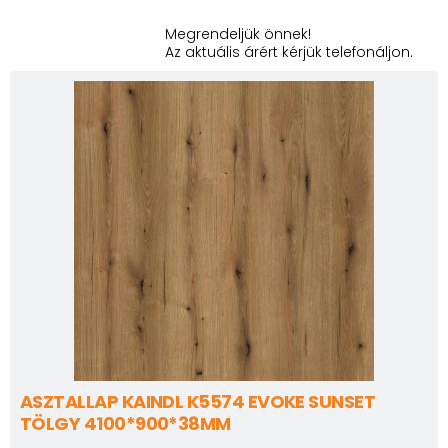
Megrendeljük önnek!
Az aktuális árért kérjük telefonáljon.
ASZTALLAP KAINDL K5574 EVOKE SUNSET
TÖLGY 4100*900*38MM