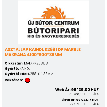
ASZTALLAP KAINDL K2881 DP MARBLE
MAKRANA 4100*900*38MM
Cikkszám:
MALKNK288138
Gyártó:
KAINDL
Gyártói kód:
K2881 DP 38MM
Raktáron:
Web Ár: 96 139,00 HUF
75 700,00 HUF +ÁFA
Lista Ár: 99 023,17 HUF
77 971,00 HUF +ÁFA