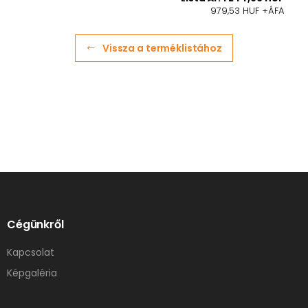
979,53 HUF +ÁFA
Vissza a terméklistához
Cégünkről
Kapcsolat
Képgaléria