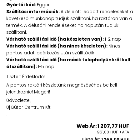
Gyártói kód:
Egger
Szállítási információk:
A délelőtt leadott rendeléseket a
következő munkanap tudjuk szállítani, ha raktáron van a
termék. A délutáni rendeléseket holnapután tudjuk
szállítani.
Várható szállítási idő (ha készleten van):
1-2 nap
Várható szállítási idő (ha nincs készleten):
Nincs
pontos adat, beérkezés után szállítódik.
Várható szállítási idő (ha másik telephelyünkről kell
átszállítani):
1-5 nap
Tisztelt Érdeklődő!
A pontos raktári készletünk megnézéséhez be kell
jelentkeznie! Megéri!
Üdvözlettel,
Új Bútor Centrum Kft
.
Web Ár: 1 207,77 HUF
951,00 HUF +ÁFA
Lista Ár: 1 244,00 HUF