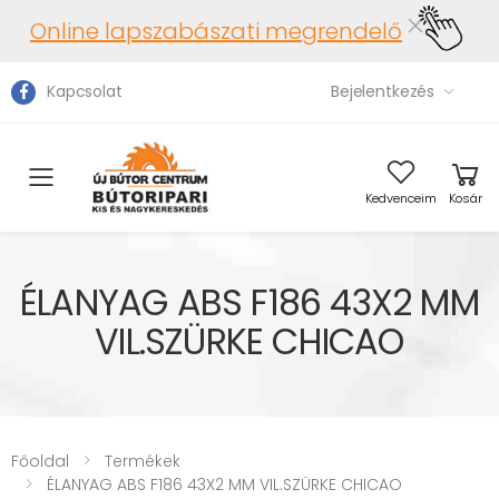
Online lapszabászati megrendelő
Kapcsolat
Bejelentkezés
Toggle mobile menu
Kedvenceim
Kosár
ÉLANYAG ABS F186 43X2 MM
VIL.SZÜRKE CHICAO
Főoldal
Termékek
ÉLANYAG ABS F186 43X2 MM VIL.SZÜRKE CHICAO