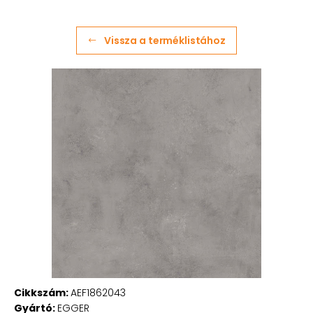
Vissza a terméklistához
Cikkszám:
AEF1862043
Gyártó:
EGGER