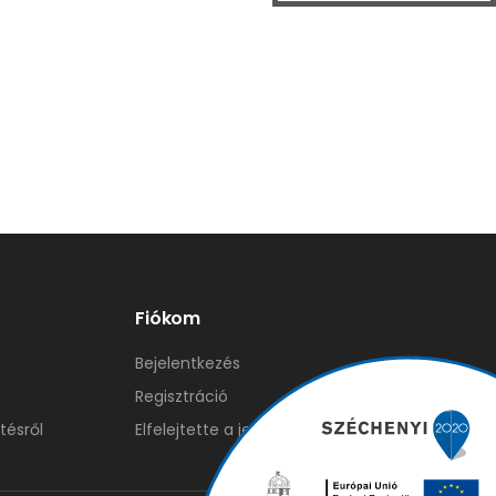
Fiókom
Bejelentkezés
Regisztráció
tésről
Elfelejtette a jelszavát?