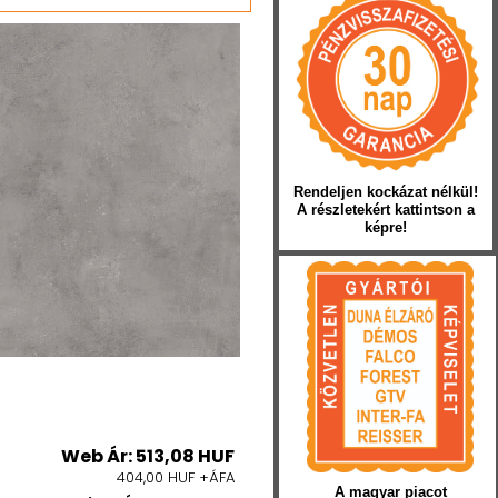
Rendeljen kockázat nélkül!
A részletekért kattintson a
képre!
Web Ár: 513,08 HUF
404,00 HUF +ÁFA
A magyar piacot