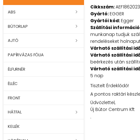
Cikkszám:
AEF1862023
ABS
Gyártó:
EGGER
Gyártói kód:
Egger
BÚTORLAP
Szállítási információ
munkanap tudjuk szállí
AJTÓ
rendeléseket holnaputá
Várható szállítási id
Várható szállítási id
PAPÍRVÁZAS FÓLIA
beérkezés után szállít
Várható szállítási id
ÉLFURNÉR
5 nap
ÉLLÉC
Tisztelt Érdeklődő!
A pontos raktári készl
FRONT
Üdvözlettel,
Új Bútor Centrum Kft
HÁTFAL
.
KELLÉK