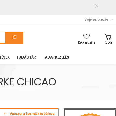
Bejelentkezés
Kedvenceim
Kosár
TÉSEK
TUDÁSTÁR
ADATKEZELÉS
ÜRKE CHICAO
Vissza a terméklistához