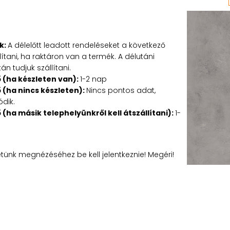
k:
A délelőtt leadott rendeléseket a következő
tani, ha raktáron van a termék. A délutáni
n tudjuk szállítani.
ő (ha készleten van):
1-2 nap
ő (ha nincs készleten):
Nincs pontos adat,
ódik.
ő (ha másik telephelyünkről kell átszállítani):
1-
etünk megnézéséhez be kell jelentkeznie! Megéri!