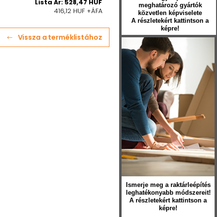
Lista Ár: 528,47 HUF
meghatározó gyártók
416,12 HUF +ÁFA
közvetlen képviselete
A részletekért kattintson a
képre!
Vissza a terméklistához
Ismerje meg a raktárleépítés
leghatékonyabb módszereit!
A részletekért kattintson a
képre!