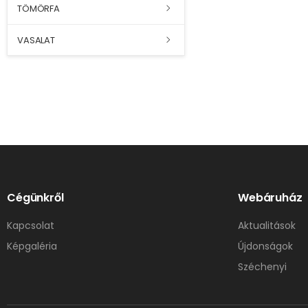
TÖMÖRFA
VASALAT
Cégünkről
Webáruház
Kapcsolat
Aktualitások
Képgaléria
Újdonságok
Széchenyi