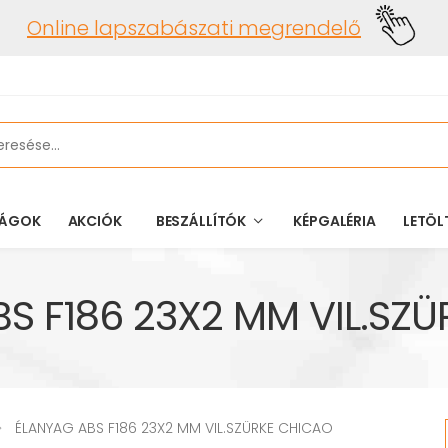
Online lapszabászati megrendelő
ÁGOK
AKCIÓK
BESZÁLLÍTÓK
KÉPGALÉRIA
LETÖL
S F186 23X2 MM VIL.SZ
ÉLANYAG ABS F186 23X2 MM VIL.SZÜRKE CHICAO