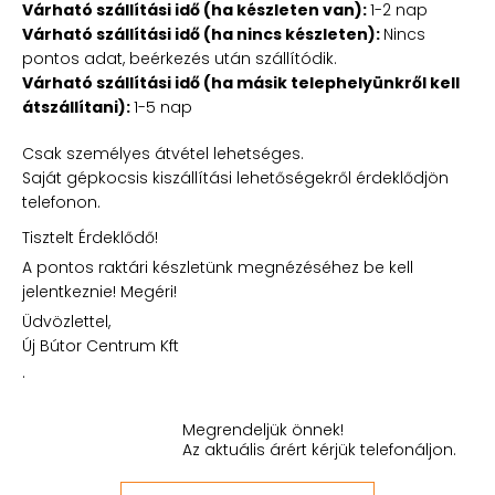
Várható szállítási idő (ha készleten van):
1-2 nap
Várható szállítási idő (ha nincs készleten):
Nincs
pontos adat, beérkezés után szállítódik.
Várható szállítási idő (ha másik telephelyünkről kell
átszállítani):
1-5 nap
Csak személyes átvétel lehetséges.
Saját gépkocsis kiszállítási lehetőségekről érdeklődjön
telefonon.
Tisztelt Érdeklődő!
A pontos raktári készletünk megnézéséhez be kell
jelentkeznie! Megéri!
Üdvözlettel,
Új Bútor Centrum Kft
.
Megrendeljük önnek!
Az aktuális árért kérjük telefonáljon.