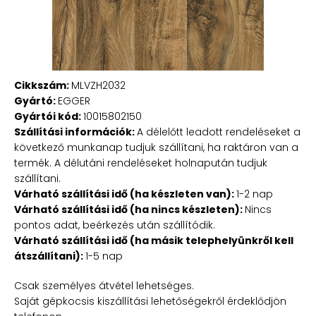
Cikkszám:
MLVZH2032
Gyártó:
EGGER
Gyártói kód:
10015802150
Szállítási információk:
A délelőtt leadott rendeléseket a
következő munkanap tudjuk szállítani, ha raktáron van a
termék. A délutáni rendeléseket holnapután tudjuk
szállítani.
Várható szállítási idő (ha készleten van):
1-2 nap
Várható szállítási idő (ha nincs készleten):
Nincs
pontos adat, beérkezés után szállítódik.
Várható szállítási idő (ha másik telephelyünkről kell
átszállítani):
1-5 nap
Csak személyes átvétel lehetséges.
Saját gépkocsis kiszállítási lehetőségekről érdeklődjön