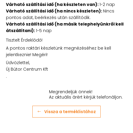
Várható szállítási idő (ha készleten van):
1-2 nap
Várható szállítási idő (ha nincs készleten):
Nincs
pontos adat, beérkezés után szállítódik.
Várható szállítási idő (ha másik telephelyünkről kell
átszállítani):
1-5 nap
Tisztelt Érdeklődő!
A pontos raktári készletünk megnézéséhez be kell
jelentkeznie! Megéri!
Üdvözlettel,
Új Bútor Centrum Kft
.
Megrendeljük önnek!
Az aktuális árért kérjük telefonáljon.
Vissza a terméklistához