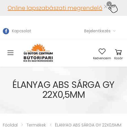
Online lapszabászati megrendelő
Kapcsolat
Bejelentkezés
Toggle mobile menu
Kedvenceim
Kosár
ÉLANYAG ABS SÁRGA GY
22X0,5MM
Főoldal
Termékek
ÉLANYAG ABS SÁRGA GY 22X0,5MM