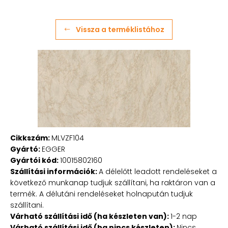
Vissza a terméklistához
Cikkszám:
MLVZF104
Gyártó:
EGGER
Gyártói kód:
10015802160
Szállítási információk:
A délelőtt leadott rendeléseket a
következő munkanap tudjuk szállítani, ha raktáron van a
termék. A délutáni rendeléseket holnapután tudjuk
szállítani.
Várható szállítási idő (ha készleten van):
1-2 nap
Várható szállítási idő (ha nincs készleten):
Nincs