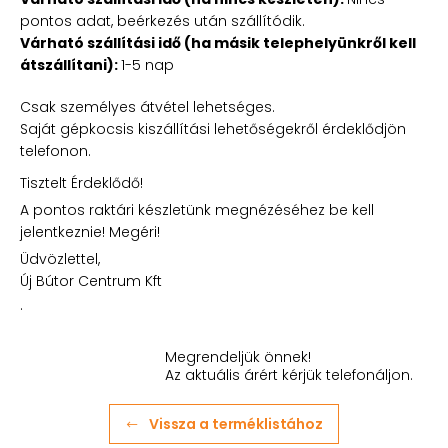
pontos adat, beérkezés után szállítódik.
Várható szállítási idő (ha másik telephelyünkről kell
átszállítani):
1-5 nap
Csak személyes átvétel lehetséges.
Saját gépkocsis kiszállítási lehetőségekről érdeklődjön
telefonon.
Tisztelt Érdeklődő!
A pontos raktári készletünk megnézéséhez be kell
jelentkeznie! Megéri!
Üdvözlettel,
Új Bútor Centrum Kft
.
Megrendeljük önnek!
Az aktuális árért kérjük telefonáljon.
Vissza a terméklistához