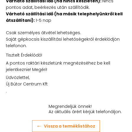
Várható szállítási idő (ha nincs készleten):
Nincs
pontos adat, beérkezés után szállítódik.
Várható szállítási idő (ha másik telephelyünkről kell
átszállítani):
1-5 nap
Csak személyes átvétel lehetséges.
Saját gépkocsis kiszállítási lehetőségekről érdeklődjön
telefonon.
Tisztelt Érdeklődő!
A pontos raktári készletünk megnézéséhez be kell
jelentkeznie! Megéri!
Üdvözlettel,
Új Bútor Centrum Kft
.
Megrendeljük önnek!
Az aktuális árért kérjük telefonáljon.
Vissza a terméklistához