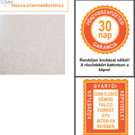
 3,3MM
Vissza a terméklistához
Rendeljen kockázat nélkül!
A részletekért kattintson a
képre!