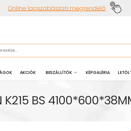
Online lapszabászati megrendelő
ÁGOK
AKCIÓK
BESZÁLLÍTÓK
KÉPGALÉRIA
LETÖL
K215 BS 4100*600*38MM