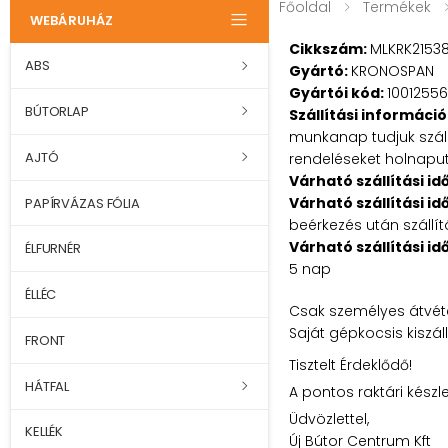
Főoldal
Termékek
WEBÁRUHÁZ
Cikkszám:
MLKRK2153
ABS
Gyártó:
KRONOSPAN
Gyártói kód:
10012556
BÚTORLAP
Szállítási információ
munkanap tudjuk szállí
AJTÓ
rendeléseket holnaputá
Várható szállítási id
Várható szállítási id
PAPÍRVÁZAS FÓLIA
beérkezés után szállít
Várható szállítási id
ÉLFURNÉR
5 nap
ÉLLÉC
Csak személyes átvéte
Saját gépkocsis kiszál
FRONT
Tisztelt Érdeklődő!
HÁTFAL
A pontos raktári készl
Üdvözlettel,
KELLÉK
Új Bútor Centrum Kft