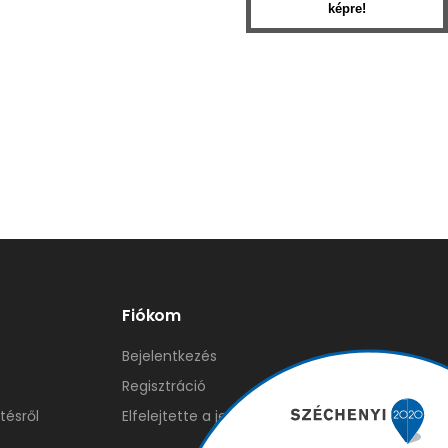
képre!
Fiókom
Bejelentkezés
Regisztráció
tésről
Elfelejtette a jelszavát?