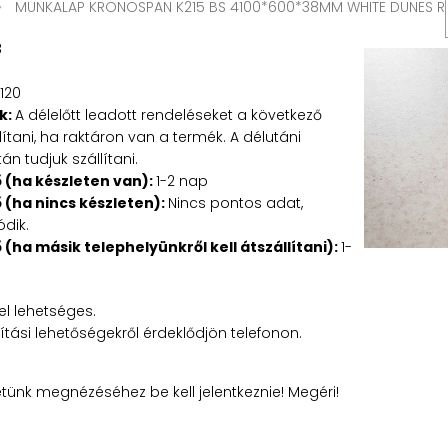
MUNKALAP KRONOSPAN K215 BS 4100*600*38MM WHITE DUNES R
8
120
k:
A délelőtt leadott rendeléseket a következő
tani, ha raktáron van a termék. A délutáni
n tudjuk szállítani.
ő (ha készleten van):
1-2 nap
ő (ha nincs készleten):
Nincs pontos adat,
ódik.
ő (ha másik telephelyünkről kell átszállítani):
1-
l lehetséges.
lítási lehetőségekről érdeklődjön telefonon.
etünk megnézéséhez be kell jelentkeznie! Megéri!