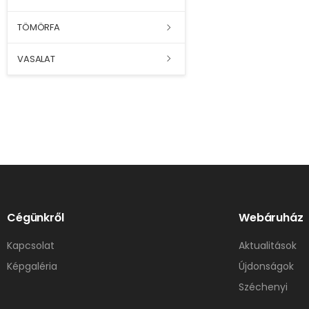
TÖMÖRFA
VASALAT
Cégünkről
Webáruház
Kapcsolat
Aktualitások
Képgaléria
Újdonságok
Széchenyi