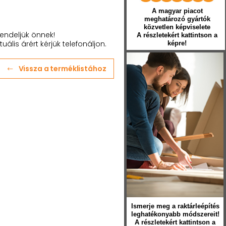
A magyar piacot
meghatározó gyártók
közvetlen képviselete
endeljük önnek!
A részletekért kattintson a
tuális árért kérjük telefonáljon.
képre!
Vissza a terméklistához
Ismerje meg a raktárleépítés
leghatékonyabb módszereit!
A részletekért kattintson a