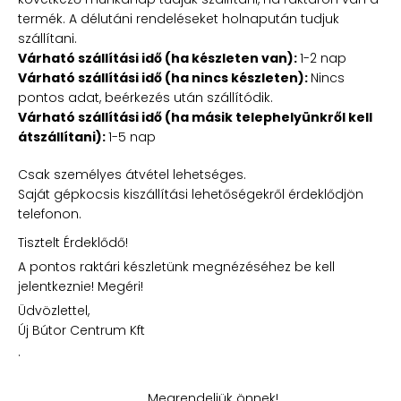
termék. A délutáni rendeléseket holnapután tudjuk
szállítani.
Várható szállítási idő (ha készleten van):
1-2 nap
Várható szállítási idő (ha nincs készleten):
Nincs
pontos adat, beérkezés után szállítódik.
Várható szállítási idő (ha másik telephelyünkről kell
átszállítani):
1-5 nap
Csak személyes átvétel lehetséges.
Saját gépkocsis kiszállítási lehetőségekről érdeklődjön
telefonon.
Tisztelt Érdeklődő!
A pontos raktári készletünk megnézéséhez be kell
jelentkeznie! Megéri!
Üdvözlettel,
Új Bútor Centrum Kft
.
Megrendeljük önnek!