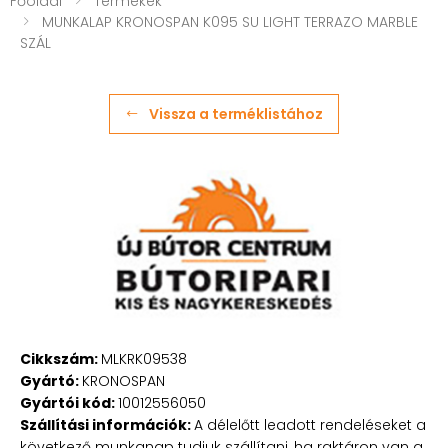
Főoldal
Termékek
MUNKALAP KRONOSPAN K095 SU LIGHT TERRAZO MARBLE
SZÁL
Vissza a terméklistához
Cikkszám:
MLKRK09538
Gyártó:
KRONOSPAN
Gyártói kód:
10012556050
Szállítási információk:
A délelőtt leadott rendeléseket a
következő munkanap tudjuk szállítani, ha raktáron van a