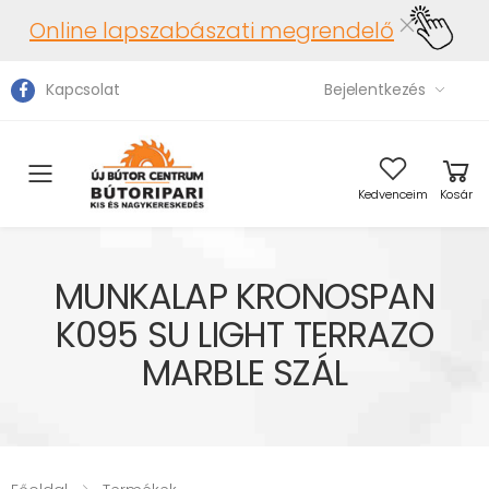
Online lapszabászati megrendelő
Kapcsolat
Bejelentkezés
Toggle mobile menu
Kedvenceim
Kosár
MUNKALAP KRONOSPAN
K095 SU LIGHT TERRAZO
MARBLE SZÁL