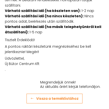
szállítani.
Várható szállítási idő (ha készleten van):
1-2 nap
Várható szállítási idő (ha nincs készleten):
Nincs
pontos adat, beérkezés után szállítódik.
Várható szállítási idő (ha másik telephelyünkről kell
átszállítani):
1-5 nap
Tisztelt Érdeklődő!
A pontos raktári készletünk megnézéséhez be kell
jelentkeznie! Megéri!
Üdvözlettel,
Új Bútor Centrum Kft
.
Megrendeljük önnek!
Az aktuális árért kérjük telefonáljon.
Vissza a terméklistához