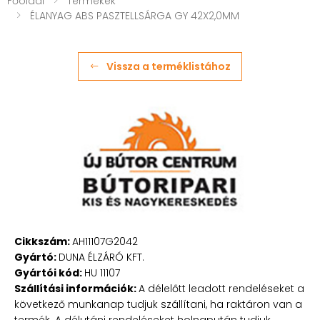
Főoldal
Termékek
ÉLANYAG ABS PASZTELLSÁRGA GY 42X2,0MM
Vissza a terméklistához
Cikkszám:
AH11107G2042
Gyártó:
DUNA ÉLZÁRÓ KFT.
Gyártói kód:
HU 11107
Szállítási információk:
A délelőtt leadott rendeléseket a
következő munkanap tudjuk szállítani, ha raktáron van a
termék. A délutáni rendeléseket holnapután tudjuk