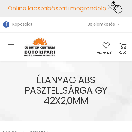
Online lapszabászati megrendelő
Kapcsolat
Bejelentkezés
Toggle mobile menu
Kedvenceim
Kosár
ÉLANYAG ABS
PASZTELLSÁRGA GY
42X2,0MM