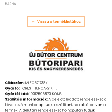
BARNA
Vissza a terméklistához
Cikkszám:
MLFO571738K
Gyártó:
FOREST HUNGARY KFT.
Gyártói kód:
10012506870 KONF.
Szállítási információk:
A délelőtt leadott rendeléseket a
következő munkanap tudjuk szállítani, ha raktáron van a
termék. A délutáni rendeléseket holnapután tudjuk