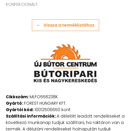
KONFEKCIONÁLT
Vissza a terméklistához
Cikkszám:
MLFO556238K
Gyártó:
FOREST HUNGARY KFT.
Gyártói kód:
10012506650 konf.
Szállítási információk:
A délelőtt leadott rendeléseket a
következő munkanap tudjuk szállítani, ha raktáron van a
termék. A délutáni rendeléseket holnapután tudjuk