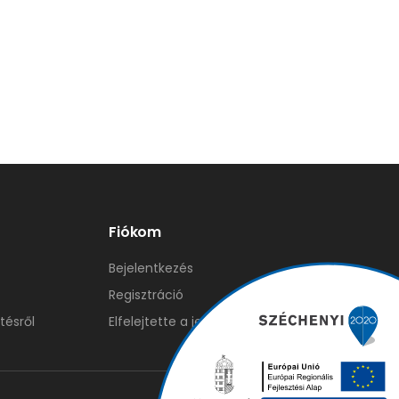
Fiókom
Bejelentkezés
Regisztráció
tésről
Elfelejtette a jelszavát?