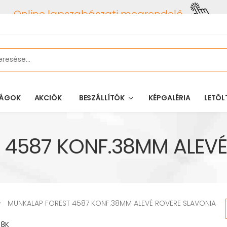
Online lapszabászati megrendelő
ÁGOK
AKCIÓK
BESZÁLLÍTÓK
KÉPGALÉRIA
LETÖL
 4587 KONF.38MM ALEVÉ
MUNKALAP FOREST 4587 KONF.38MM ALEVÉ ROVERE SLAVONIA
38K