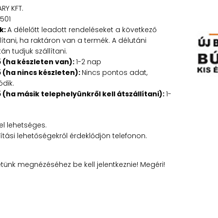
RY KFT.
501
k:
A délelőtt leadott rendeléseket a következő
tani, ha raktáron van a termék. A délutáni
n tudjuk szállítani.
ő (ha készleten van):
1-2 nap
ő (ha nincs készleten):
Nincs pontos adat,
ódik.
ő (ha másik telephelyünkről kell átszállítani):
1-
l lehetséges.
lítási lehetőségekről érdeklődjön telefonon.
etünk megnézéséhez be kell jelentkeznie! Megéri!