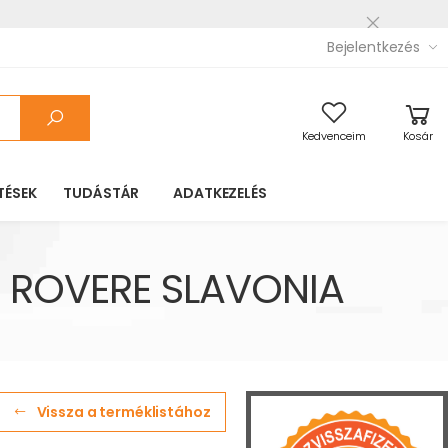
Bejelentkezés
Kedvenceim
Kosár
TÉSEK
TUDÁSTÁR
ADATKEZELÉS
 ROVERE SLAVONIA
Vissza a terméklistához