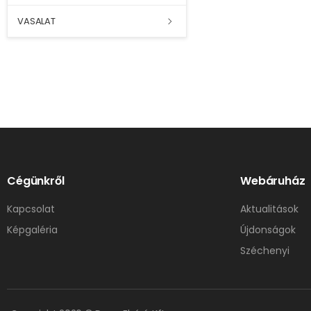
VASALAT
Cégünkről
Webáruház
Kapcsolat
Aktualitások
Képgaléria
Újdonságok
Széchenyi