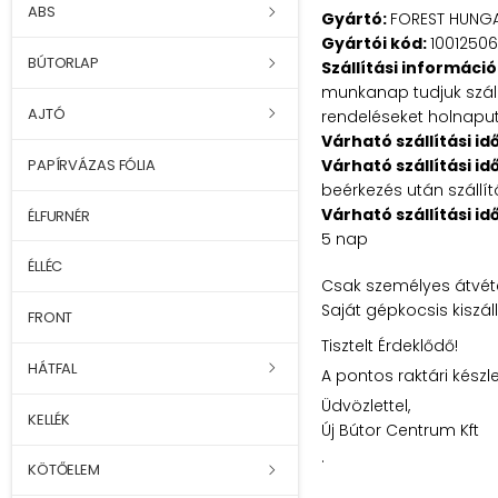
ABS
Gyártó:
FOREST HUNGA
Gyártói kód:
10012506
BÚTORLAP
Szállítási információ
munkanap tudjuk szállí
AJTÓ
rendeléseket holnaputá
Várható szállítási id
Várható szállítási id
PAPÍRVÁZAS FÓLIA
beérkezés után szállít
Várható szállítási id
ÉLFURNÉR
5 nap
ÉLLÉC
Csak személyes átvéte
Saját gépkocsis kiszál
FRONT
Tisztelt Érdeklődő!
HÁTFAL
A pontos raktári készl
Üdvözlettel,
KELLÉK
Új Bútor Centrum Kft
.
KÖTŐELEM