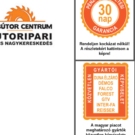
Rendeljen kockázat nélkül!
A részletekért kattintson a
képre!
A magyar piacot
meghatározó gyártók
közvetlen képviselete