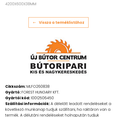
4200X600X38MM
Vissza a terméklistához
Cikkszám:
MLFO260838
Gyártó:
FOREST HUNGARY KFT.
Gyártói kód:
10012506450
Szállítási információk:
A délelőtt leadott rendeléseket a
következő munkanap tudjuk szállítani, ha raktáron van a
termék. A délutáni rendeléseket holnapután tudjuk