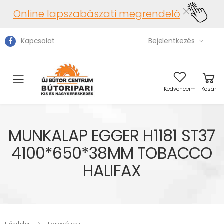
Online lapszabászati megrendelő
Kapcsolat
Bejelentkezés
Toggle mobile menu
Kedvenceim
Kosár
MUNKALAP EGGER H1181 ST37
4100*650*38MM TOBACCO
HALIFAX