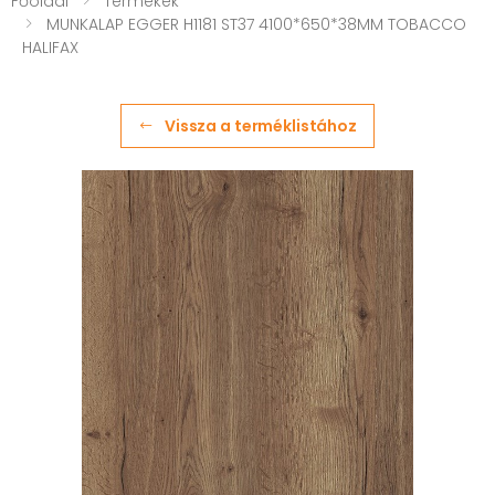
Főoldal
Termékek
MUNKALAP EGGER H1181 ST37 4100*650*38MM TOBACCO
HALIFAX
Vissza a terméklistához