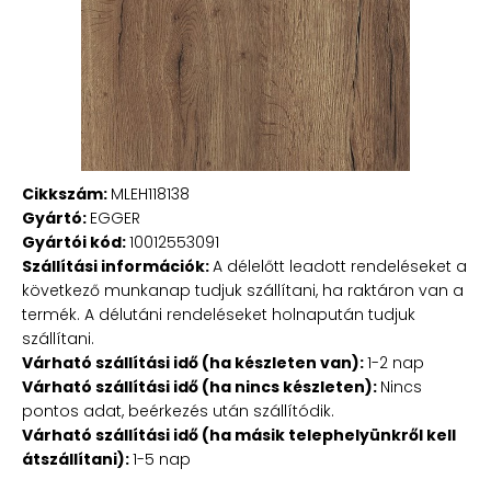
Cikkszám:
MLEH118138
Gyártó:
EGGER
Gyártói kód:
10012553091
Szállítási információk:
A délelőtt leadott rendeléseket a
következő munkanap tudjuk szállítani, ha raktáron van a
termék. A délutáni rendeléseket holnapután tudjuk
szállítani.
Várható szállítási idő (ha készleten van):
1-2 nap
Várható szállítási idő (ha nincs készleten):
Nincs
pontos adat, beérkezés után szállítódik.
Várható szállítási idő (ha másik telephelyünkről kell
átszállítani):
1-5 nap