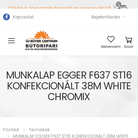
Online lapszabászati megrendelő
Kapcsolat
Bejelentkezés
Toggle mobile menu
Kedvenceim
Kosár
MUNKALAP EGGER F637 ST16
KONFEKCIONÁLT 38M WHITE
CHROMIX
Főoldal
Termékek
MUNKALAP EGGER F637 ST16 KONFEKCIONÁLT 38M WHITE