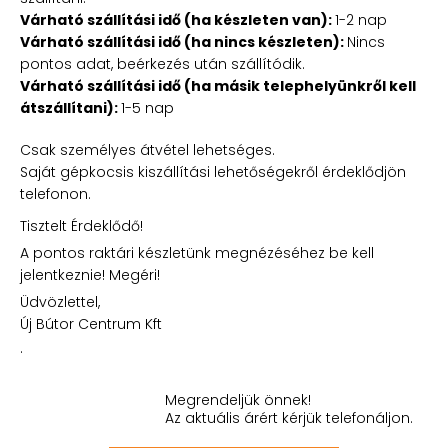
Várható szállítási idő (ha készleten van):
1-2 nap
Várható szállítási idő (ha nincs készleten):
Nincs
pontos adat, beérkezés után szállítódik.
Várható szállítási idő (ha másik telephelyünkről kell
átszállítani):
1-5 nap
Csak személyes átvétel lehetséges.
Saját gépkocsis kiszállítási lehetőségekről érdeklődjön
telefonon.
Tisztelt Érdeklődő!
A pontos raktári készletünk megnézéséhez be kell
jelentkeznie! Megéri!
Üdvözlettel,
Új Bútor Centrum Kft
.
Megrendeljük önnek!
Az aktuális árért kérjük telefonáljon.