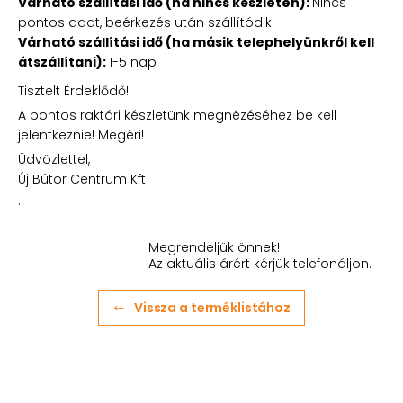
Várható szállítási idő (ha nincs készleten):
Nincs
pontos adat, beérkezés után szállítódik.
Várható szállítási idő (ha másik telephelyünkről kell
átszállítani):
1-5 nap
Tisztelt Érdeklődő!
A pontos raktári készletünk megnézéséhez be kell
jelentkeznie! Megéri!
Üdvözlettel,
Új Bútor Centrum Kft
.
Megrendeljük önnek!
Az aktuális árért kérjük telefonáljon.
Vissza a terméklistához