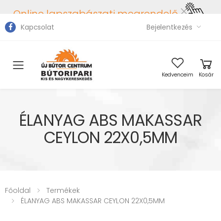
Online lapszabászati megrendelő
Kapcsolat
Bejelentkezés
Toggle mobile menu
Kedvenceim
Kosár
ÉLANYAG ABS MAKASSAR
CEYLON 22X0,5MM
Főoldal
Termékek
ÉLANYAG ABS MAKASSAR CEYLON 22X0,5MM