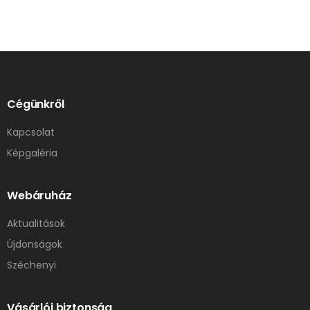
Cégünkről
Kapcsolat
Képgaléria
Webáruház
Aktualitások
Újdonságok
Széchenyi
Vásárlói biztonság