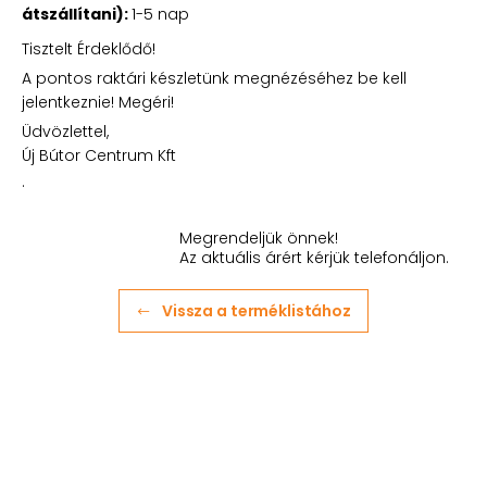
átszállítani):
1-5 nap
Tisztelt Érdeklődő!
A pontos raktári készletünk megnézéséhez be kell
jelentkeznie! Megéri!
Üdvözlettel,
Új Bútor Centrum Kft
.
Megrendeljük önnek!
Az aktuális árért kérjük telefonáljon.
Vissza a terméklistához