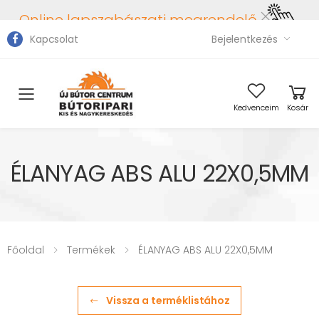
Online lapszabászati megrendelő
Kapcsolat
Bejelentkezés
Toggle mobile menu
Kedvenceim
Kosár
ÉLANYAG ABS ALU 22X0,5MM
Főoldal
Termékek
ÉLANYAG ABS ALU 22X0,5MM
Vissza a terméklistához