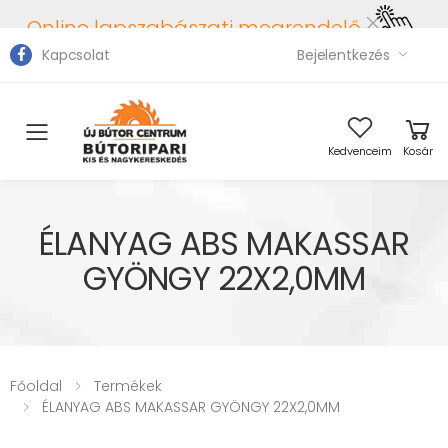
Online lapszabászati megrendelő
Kapcsolat
Bejelentkezés
Toggle mobile menu
Kedvenceim
Kosár
ÉLANYAG ABS MAKASSAR
GYÖNGY 22X2,0MM
Főoldal
Termékek
ÉLANYAG ABS MAKASSAR GYÖNGY 22X2,0MM