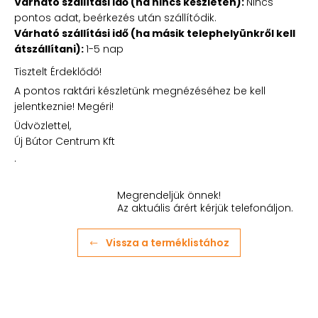
Várható szállítási idő (ha nincs készleten):
Nincs
pontos adat, beérkezés után szállítódik.
Várható szállítási idő (ha másik telephelyünkről kell
átszállítani):
1-5 nap
Tisztelt Érdeklődő!
A pontos raktári készletünk megnézéséhez be kell
jelentkeznie! Megéri!
Üdvözlettel,
Új Bútor Centrum Kft
.
Megrendeljük önnek!
Az aktuális árért kérjük telefonáljon.
Vissza a terméklistához