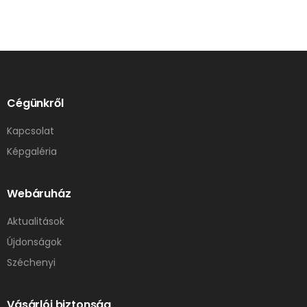
Cégünkről
Kapcsolat
Képgaléria
Webáruház
Aktualitások
Újdonságok
Széchenyi
Vásárlói biztonság