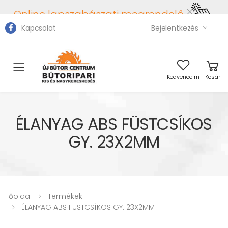
Online lapszabászati megrendelő
Kapcsolat
Bejelentkezés
Toggle mobile menu
Kedvenceim
Kosár
ÉLANYAG ABS FÜSTCSÍKOS
GY. 23X2MM
Főoldal
Termékek
ÉLANYAG ABS FÜSTCSÍKOS GY. 23X2MM