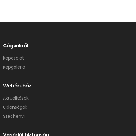
Cégünkről
Kapcsolat
Képgaléria
Webáruház
Aktualitások
Újdonságok
Széchenyi
Vásárlói biztonság