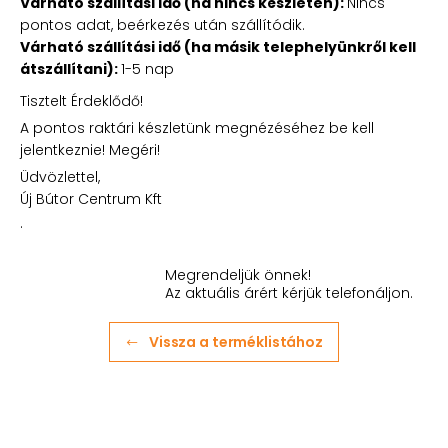
Várható szállítási idő (ha nincs készleten):
Nincs
pontos adat, beérkezés után szállítódik.
Várható szállítási idő (ha másik telephelyünkről kell
átszállítani):
1-5 nap
Tisztelt Érdeklődő!
A pontos raktári készletünk megnézéséhez be kell
jelentkeznie! Megéri!
Üdvözlettel,
Új Bútor Centrum Kft
.
Megrendeljük önnek!
Az aktuális árért kérjük telefonáljon.
Vissza a terméklistához