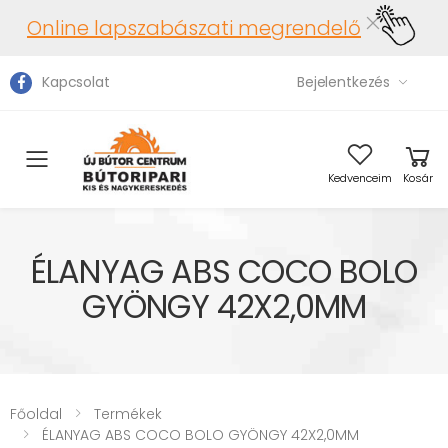
Online lapszabászati megrendelő
Kapcsolat
Bejelentkezés
Toggle mobile menu
Kedvenceim
Kosár
ÉLANYAG ABS COCO BOLO
GYÖNGY 42X2,0MM
Főoldal
Termékek
ÉLANYAG ABS COCO BOLO GYÖNGY 42X2,0MM