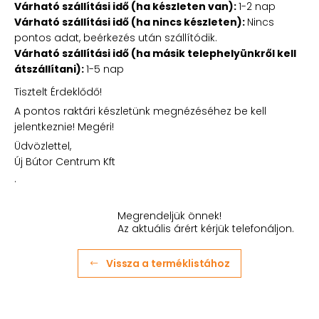
Várható szállítási idő (ha készleten van):
1-2 nap
Várható szállítási idő (ha nincs készleten):
Nincs
pontos adat, beérkezés után szállítódik.
Várható szállítási idő (ha másik telephelyünkről kell
átszállítani):
1-5 nap
Tisztelt Érdeklődő!
A pontos raktári készletünk megnézéséhez be kell
jelentkeznie! Megéri!
Üdvözlettel,
Új Bútor Centrum Kft
.
Megrendeljük önnek!
Az aktuális árért kérjük telefonáljon.
Vissza a terméklistához