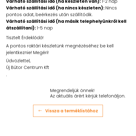
Várható szállítási idő (ha készleten van):
1-2 nap
Várható szállítási idő (ha nincs készleten):
Nincs
pontos adat, beérkezés után szállítódik.
Várható szállítási idő (ha másik telephelyünkről kell
átszállítani):
1-5 nap
Tisztelt Érdeklődő!
A pontos raktári készletünk megnézéséhez be kell
jelentkeznie! Megéri!
Üdvözlettel,
Új Bútor Centrum Kft
.
Megrendeljük önnek!
Az aktuális árért kérjük telefonáljon.
Vissza a terméklistához