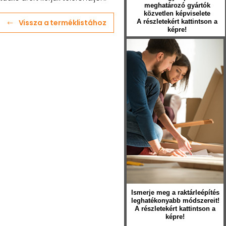
meghatározó gyártók
közvetlen képviselete
Vissza a terméklistához
A részletekért kattintson a
képre!
Ismerje meg a raktárleépítés
leghatékonyabb módszereit!
A részletekért kattintson a
képre!