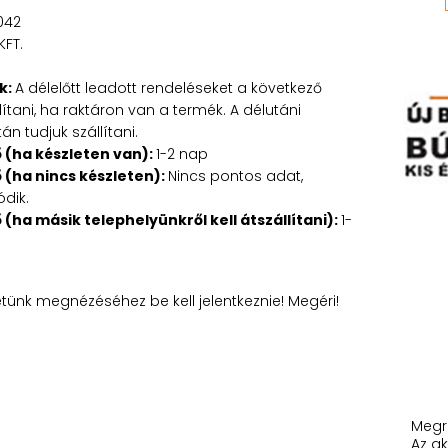
042
KFT.
1
k:
A délelőtt leadott rendeléseket a következő
tani, ha raktáron van a termék. A délutáni
n tudjuk szállítani.
ő (ha készleten van):
1-2 nap
ő (ha nincs készleten):
Nincs pontos adat,
ódik.
ő (ha másik telephelyünkről kell átszállítani):
1-
etünk megnézéséhez be kell jelentkeznie! Megéri!
Megr
Az ak