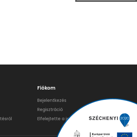
Fiókom
Bejelentkezés
Regisztráció
tésről
Elfelejtette a jelszavát?