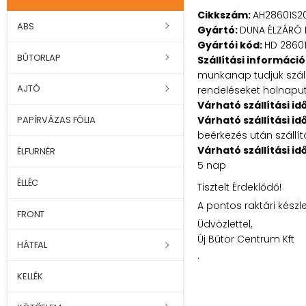
Cikkszám:
AH28601S2
ABS
Gyártó:
DUNA ÉLZÁRÓ 
Gyártói kód:
HD 2860
BÚTORLAP
Szállítási információ
munkanap tudjuk szállí
AJTÓ
rendeléseket holnaputá
Várható szállítási id
Várható szállítási id
PAPÍRVÁZAS FÓLIA
beérkezés után szállít
Várható szállítási id
ÉLFURNÉR
5 nap
ÉLLÉC
Tisztelt Érdeklődő!
A pontos raktári készl
FRONT
Üdvözlettel,
Új Bútor Centrum Kft
HÁTFAL
.
KELLÉK