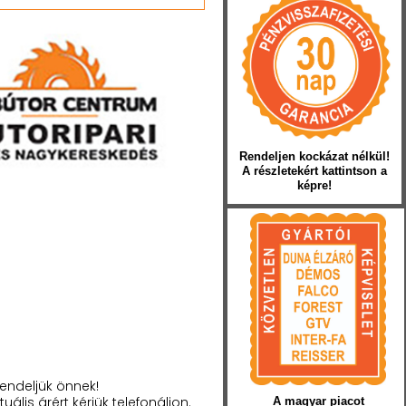
Rendeljen kockázat nélkül!
A részletekért kattintson a
képre!
endeljük önnek!
tuális árért kérjük telefonáljon.
A magyar piacot