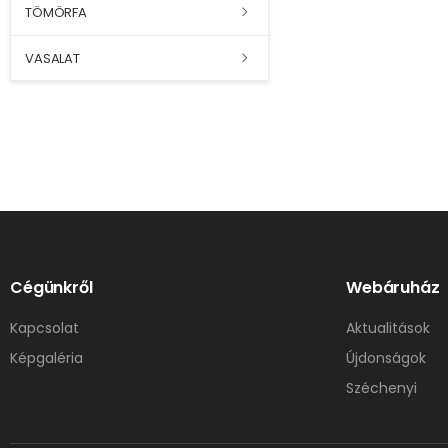
TÖMÖRFA
VASALAT
Cégünkről
Webáruház
Kapcsolat
Aktualitások
Képgaléria
Újdonságok
Széchenyi