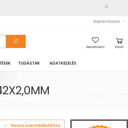
Bejelentkezés
Kedvenceim
Kosár
TÉSEK
TUDÁSTÁR
ADATKEZELÉS
42X2,0MM
Vissza a terméklistához