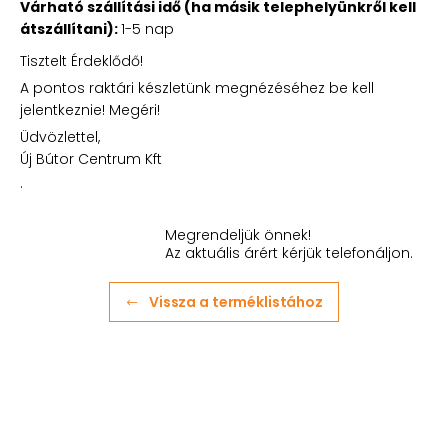
Várható szállítási idő (ha másik telephelyünkről kell
átszállítani):
1-5 nap
Tisztelt Érdeklődő!
A pontos raktári készletünk megnézéséhez be kell
jelentkeznie! Megéri!
Üdvözlettel,
Új Bútor Centrum Kft
.
Megrendeljük önnek!
Az aktuális árért kérjük telefonáljon.
Vissza a terméklistához