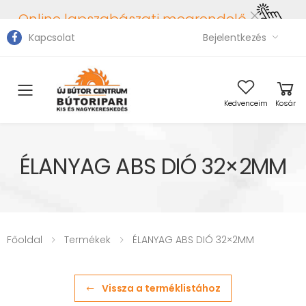
Online lapszabászati megrendelő
Kapcsolat
Bejelentkezés
Toggle mobile menu
Kedvenceim
Kosár
ÉLANYAG ABS DIÓ 32×2MM
Főoldal
Termékek
ÉLANYAG ABS DIÓ 32×2MM
Vissza a terméklistához