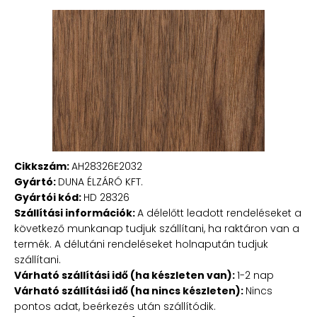
Cikkszám:
AH28326E2032
Gyártó:
DUNA ÉLZÁRÓ KFT.
Gyártói kód:
HD 28326
Szállítási információk:
A délelőtt leadott rendeléseket a
következő munkanap tudjuk szállítani, ha raktáron van a
termék. A délutáni rendeléseket holnapután tudjuk
szállítani.
Várható szállítási idő (ha készleten van):
1-2 nap
Várható szállítási idő (ha nincs készleten):
Nincs
pontos adat, beérkezés után szállítódik.