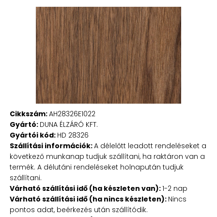
Cikkszám:
AH28326E1022
Gyártó:
DUNA ÉLZÁRÓ KFT.
Gyártói kód:
HD 28326
Szállítási információk:
A délelőtt leadott rendeléseket a
következő munkanap tudjuk szállítani, ha raktáron van a
termék. A délutáni rendeléseket holnapután tudjuk
szállítani.
Várható szállítási idő (ha készleten van):
1-2 nap
Várható szállítási idő (ha nincs készleten):
Nincs
pontos adat, beérkezés után szállítódik.