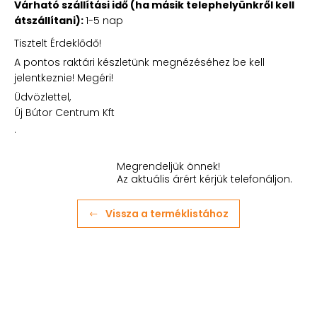
Várható szállítási idő (ha másik telephelyünkről kell
átszállítani):
1-5 nap
Tisztelt Érdeklődő!
A pontos raktári készletünk megnézéséhez be kell
jelentkeznie! Megéri!
Üdvözlettel,
Új Bútor Centrum Kft
.
Megrendeljük önnek!
Az aktuális árért kérjük telefonáljon.
Vissza a terméklistához