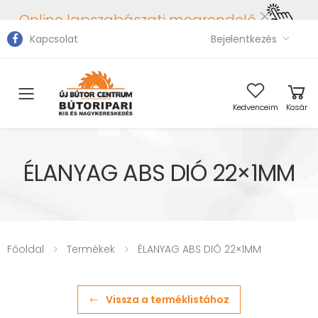
Online lapszabászati megrendelő
Kapcsolat
Bejelentkezés
Toggle mobile menu
Kedvenceim
Kosár
ÉLANYAG ABS DIÓ 22×1MM
Főoldal
Termékek
ÉLANYAG ABS DIÓ 22×1MM
Vissza a terméklistához