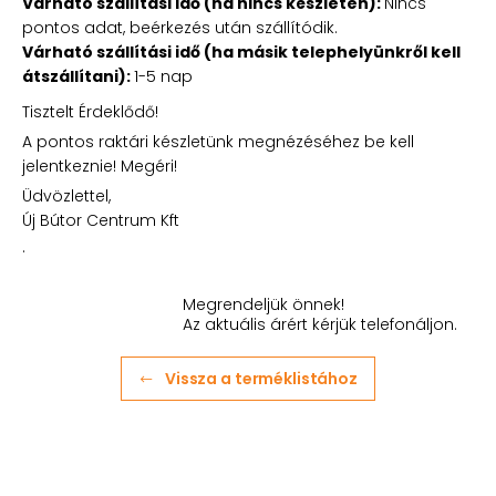
Várható szállítási idő (ha nincs készleten):
Nincs
pontos adat, beérkezés után szállítódik.
Várható szállítási idő (ha másik telephelyünkről kell
átszállítani):
1-5 nap
Tisztelt Érdeklődő!
A pontos raktári készletünk megnézéséhez be kell
jelentkeznie! Megéri!
Üdvözlettel,
Új Bútor Centrum Kft
.
Megrendeljük önnek!
Az aktuális árért kérjük telefonáljon.
Vissza a terméklistához