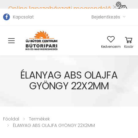
Online lapszabászati megrendelő
Kapcsolat
Bejelentkezés
Toggle mobile menu
Kedvenceim
Kosár
ÉLANYAG ABS OLAJFA
GYÖNGY 22X2MM
Főoldal
Termékek
ÉLANYAG ABS OLAJFA GYÖNGY 22X2MM