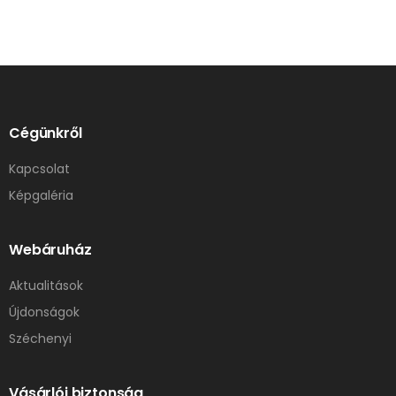
Cégünkről
Kapcsolat
Képgaléria
Webáruház
Aktualitások
Újdonságok
Széchenyi
Vásárlói biztonság