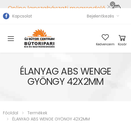
Online lapszabászati megrendelő
Kapcsolat
Bejelentkezés
Toggle mobile menu
Kedvenceim
Kosár
ÉLANYAG ABS WENGE
GYÖNGY 42X2MM
Főoldal
Termékek
ÉLANYAG ABS WENGE GYÖNGY 42X2MM