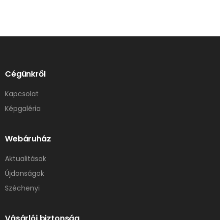
Cégünkről
Kapcsolat
Képgaléria
Webáruház
Aktualitások
Újdonságok
Széchenyi
Vásárlói biztonság