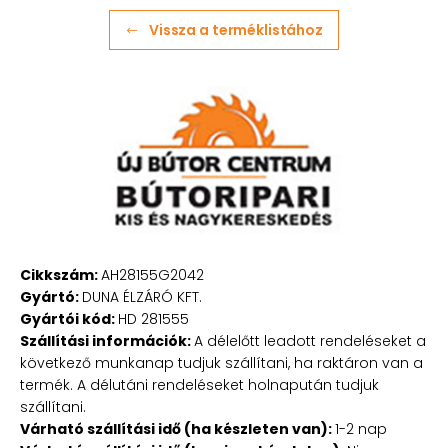
Vissza a terméklistához
Cikkszám:
AH28155G2042
Gyártó:
DUNA ÉLZÁRÓ KFT.
Gyártói kód:
HD 281555
Szállítási információk:
A délelőtt leadott rendeléseket a
következő munkanap tudjuk szállítani, ha raktáron van a
termék. A délutáni rendeléseket holnapután tudjuk
szállítani.
Várható szállítási idő (ha készleten van):
1-2 nap