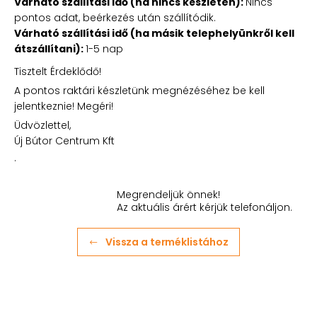
Várható szállítási idő (ha nincs készleten):
Nincs
pontos adat, beérkezés után szállítódik.
Várható szállítási idő (ha másik telephelyünkről kell
átszállítani):
1-5 nap
Tisztelt Érdeklődő!
A pontos raktári készletünk megnézéséhez be kell
jelentkeznie! Megéri!
Üdvözlettel,
Új Bútor Centrum Kft
.
Megrendeljük önnek!
Az aktuális árért kérjük telefonáljon.
Vissza a terméklistához