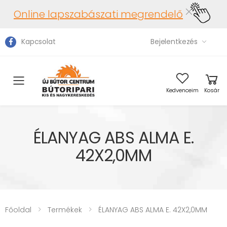
Online lapszabászati megrendelő
Kapcsolat
Bejelentkezés
Toggle mobile menu
Kedvenceim
Kosár
ÉLANYAG ABS ALMA E.
42X2,0MM
Főoldal
Termékek
ÉLANYAG ABS ALMA E. 42X2,0MM