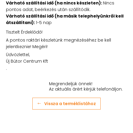
Várható szállítási idő (ha nincs készleten):
Nincs
pontos adat, beérkezés után szállítódik.
Várható szállítási idő (ha másik telephelyünkről kell
átszállítani):
1-5 nap
Tisztelt Érdeklődő!
A pontos raktári készletünk megnézéséhez be kell
jelentkeznie! Megéri!
Üdvözlettel,
Új Bútor Centrum Kft
.
Megrendeljük önnek!
Az aktuális árért kérjük telefonáljon.
Vissza a terméklistához