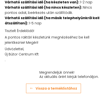
Várható szállítási idő (ha készleten van):
1-2 nap
Várható szállítási idő (ha nincs készleten):
Nincs
pontos adat, beérkezés után szállítódik.
Várható szállítási idő (ha másik telephelyünkről kell
átszállítani):
1-5 nap
Tisztelt Érdeklődő!
A pontos raktári készletünk megnézéséhez be kell
jelentkeznie! Megéri!
Üdvözlettel,
Új Bútor Centrum Kft
.
Megrendeljük önnek!
Az aktuális árért kérjük telefonáljon.
Vissza a terméklistához