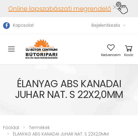
Online lapszabászati megrendelő
Kapcsolat
Bejelentkezés
Toggle mobile menu
Kedvenceim
Kosár
ÉLANYAG ABS KANADAI
JUHAR NAT. S 22X2,0MM
Főoldal
Termékek
ÉLANYAG ABS KANADAI JUHAR NAT. S 22X2,0MM