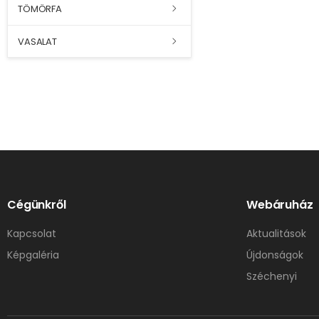
TÖMÖRFA
VASALAT
Cégünkről
Webáruház
Kapcsolat
Aktualitások
Képgaléria
Újdonságok
Széchenyi