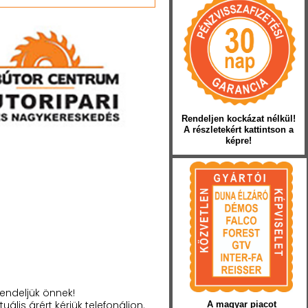
Rendeljen kockázat nélkül!
A részletekért kattintson a
képre!
endeljük önnek!
tuális árért kérjük telefonáljon.
A magyar piacot