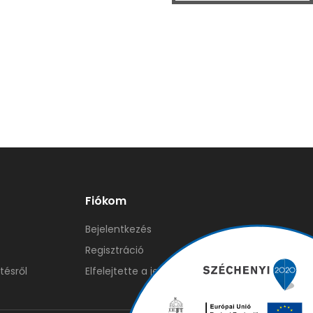
Fiókom
Bejelentkezés
Regisztráció
tésről
Elfelejtette a jelszavát?