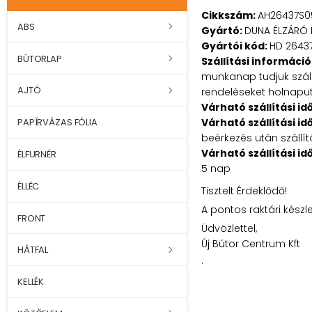
Cikkszám:
AH26437S0
ABS
Gyártó:
DUNA ÉLZÁRÓ 
Gyártói kód:
HD 2643
BÚTORLAP
Szállítási információ
munkanap tudjuk szállí
AJTÓ
rendeléseket holnaputá
Várható szállítási id
Várható szállítási id
PAPÍRVÁZAS FÓLIA
beérkezés után szállít
Várható szállítási id
ÉLFURNÉR
5 nap
ÉLLÉC
Tisztelt Érdeklődő!
A pontos raktári készl
FRONT
Üdvözlettel,
Új Bútor Centrum Kft
HÁTFAL
.
KELLÉK