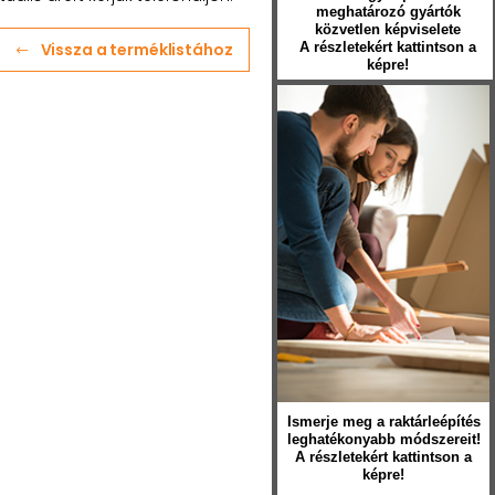
meghatározó gyártók
közvetlen képviselete
Vissza a terméklistához
A részletekért kattintson a
képre!
Ismerje meg a raktárleépítés
leghatékonyabb módszereit!
A részletekért kattintson a
képre!