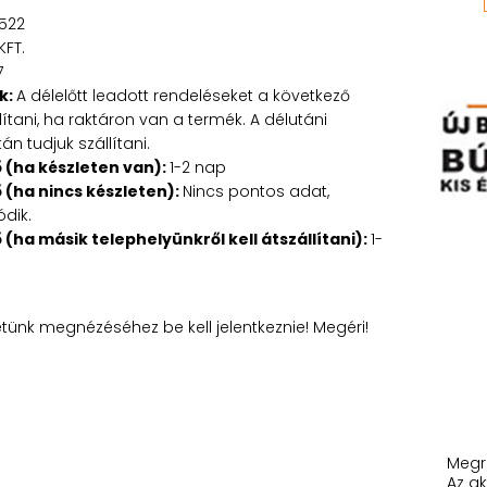
522
KFT.
7
k:
A délelőtt leadott rendeléseket a következő
tani, ha raktáron van a termék. A délutáni
n tudjuk szállítani.
ő (ha készleten van):
1-2 nap
ő (ha nincs készleten):
Nincs pontos adat,
ódik.
ő (ha másik telephelyünkről kell átszállítani):
1-
etünk megnézéséhez be kell jelentkeznie! Megéri!
Megr
Az ak