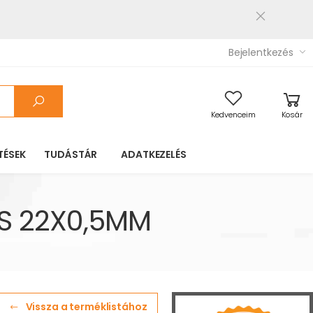
Bejelentkezés
Kedvenceim
Kosár
TÉSEK
TUDÁSTÁR
ADATKEZELÉS
 S 22X0,5MM
Vissza a terméklistához