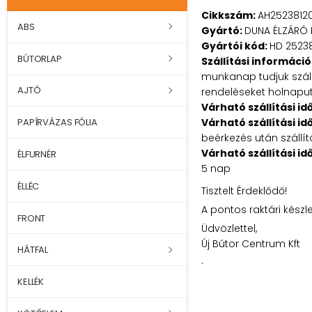
Cikkszám:
AH2523812
ABS
Gyártó:
DUNA ÉLZÁRÓ 
Gyártói kód:
HD 2523
BÚTORLAP
Szállítási információ
munkanap tudjuk szállí
AJTÓ
rendeléseket holnaputá
Várható szállítási id
Várható szállítási id
PAPÍRVÁZAS FÓLIA
beérkezés után szállít
Várható szállítási id
ÉLFURNÉR
5 nap
ÉLLÉC
Tisztelt Érdeklődő!
A pontos raktári készl
FRONT
Üdvözlettel,
Új Bútor Centrum Kft
HÁTFAL
.
KELLÉK