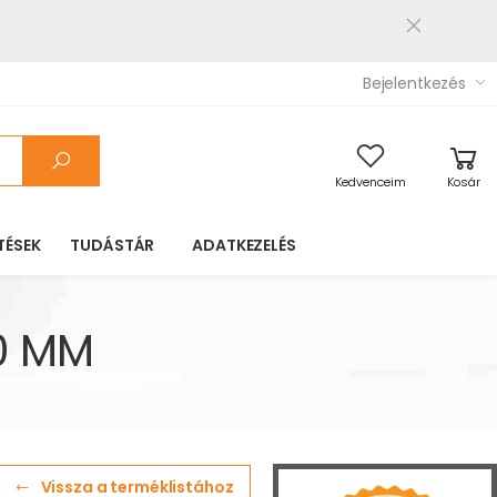
Bejelentkezés
Kedvenceim
Kosár
TÉSEK
TUDÁSTÁR
ADATKEZELÉS
0 MM
Vissza a terméklistához