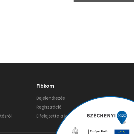
Fiókom
Bejelentkezés
Regisztráció
tésről
Elfelejtette a jelszavát?