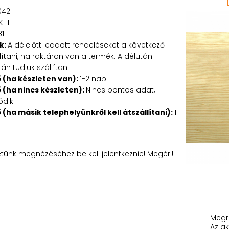
042
KFT.
81
k:
A délelőtt leadott rendeléseket a következő
tani, ha raktáron van a termék. A délutáni
n tudjuk szállítani.
ő (ha készleten van):
1-2 nap
ő (ha nincs készleten):
Nincs pontos adat,
ódik.
ő (ha másik telephelyünkről kell átszállítani):
1-
etünk megnézéséhez be kell jelentkeznie! Megéri!
Megr
Az ak