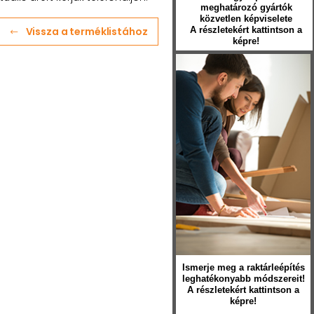
meghatározó gyártók
közvetlen képviselete
Vissza a terméklistához
A részletekért kattintson a
képre!
Ismerje meg a raktárleépítés
leghatékonyabb módszereit!
A részletekért kattintson a
képre!