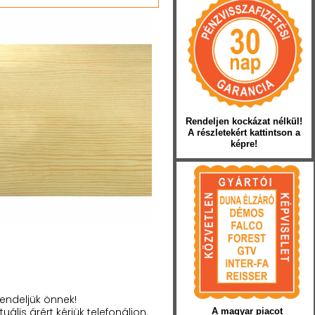
Rendeljen kockázat nélkül!
A részletekért kattintson a
képre!
endeljük önnek!
tuális árért kérjük telefonáljon.
A magyar piacot