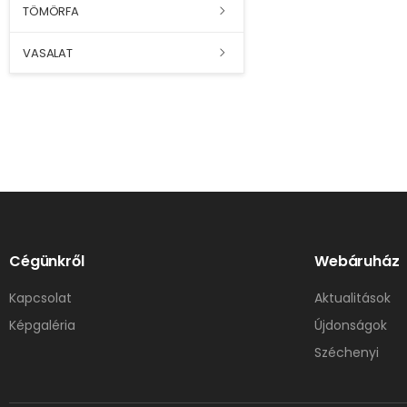
TÖMÖRFA
VASALAT
Cégünkről
Webáruház
Kapcsolat
Aktualitások
Képgaléria
Újdonságok
Széchenyi